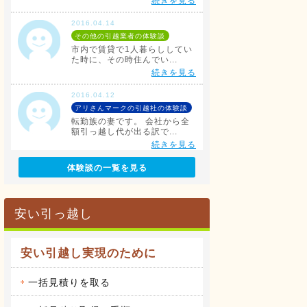
続きを見る
2016.04.14
その他の引越業者の体験談
市内で賃貸で1人暮らししてい
た時に、その時住んでい...
続きを見る
2016.04.12
アリさんマークの引越社の体験談
転勤族の妻です。 会社から全
額引っ越し代が出る訳で...
続きを見る
体験談の一覧を見る
2016.04.14
サカイ引越センターの体験談
会社都合での引越しだったこと
もあり、費用は会社が負...
安い引っ越し
続きを見る
2016.04.14
安い引越し実現のために
アート引越センターの体験談
私は、仕事の関係で人事異動が
あり、同じ県内の異動で...
一括見積りを取る
続きを見る