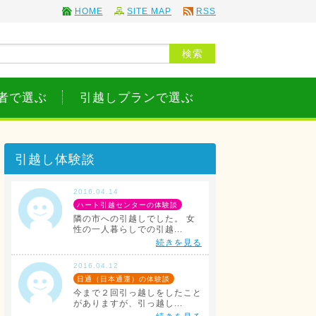
HOME
SITE MAP
RSS
者で選ぶ
引越しプランで選ぶ
引越し体験談
2016.04.14
ハート引越センターの体験談
隣の市への引越しでした。 女
性の一人暮らしでの引越...
続きを見る
2016.04.12
日通（日本通運）の体験談
今まで２回引っ越しをしたこと
がありますが、引っ越し...