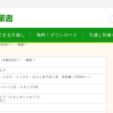
できる引越し
無料！ダウンロード
引越し対象
齢性別？）・職業？
（年齢性別？）・職業？
ビス
・１ＤＫ・１ＬＤＫ・大人１名子供１名・長距離（100km～）
ショート1台・スタッフ2名
イプ（スタンダードタイプ）
なし