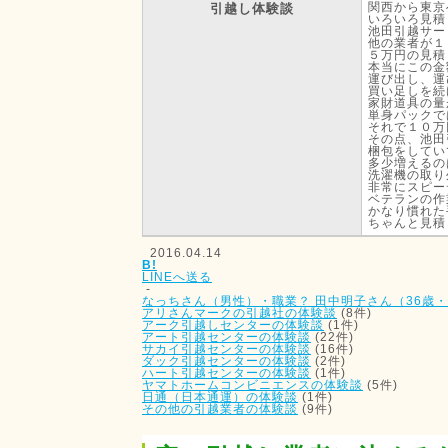
関西から東京
引越し体験談
いろいろ見積
池田引越サー
他の業者が１
５万円の見積
本当にこの金
運び出し、運
買い足しを続
家財道具の量
単身パックで
それで１０万
その点、池田
梱包をしてい
多少増えるの
洗濯機の取り
非常にスピー
ベテランの作
かなり慣れた
ちゃんと見積
2016.04.14
B!
LINEへ送る
-
なっちさん（男性）・職業？
田中明子さん（36歳
アリさんマークの引越社の体験談
(8件)
アーク引越しセンターの体験談
(1件)
アート引越センターの体験談
(22件)
サカイ引越センターの体験談
(16件)
ダック引越センターの体験談
(2件)
ハート引越センターの体験談
(1件)
ヤマトホームコンビニエンスの体験談
(5件)
日通（日本通運）の体験談
(1件)
その他の引越業者の体験談
(9件)