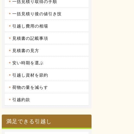
一括見積り取得の手順
2016.04.12
アーク引越しセンターの体験談
昨年の９月に引越しをしまし
一括見積り後の値引き技
た。 それまで住んでいた...
続きを見る
引越し費用の相場
2016.04.14
見積書の記載事項
ヤマトホームコンビニエンスの体
験談
当時住んでいた部屋が手狭にな
見積書の見方
ってきたので、少し多き...
続きを見る
安い時期を選ぶ
引越し資材を節約
荷物の量を減らす
引越約款
満足できる引越し