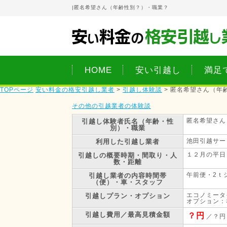
|
匿名希望さん（年齢性別？）・職業？
HOME
安い引越し
満足
TOPページ
安い料金の格安引越し業者
>
引越し体験談
>
匿名希望さん（年
その他の引越業者の体験談
匿名希望さん
引越し体験者
氏名（年齢・性
別）・職業
池田引越サー
利用した引越し業者
１２月の平日
引越しの概要
時期・間取り・人
数・距離
午前便・2ｔ
引越し業者の内容
時間帯
（便）・車・スタッフ
エコノミータ
引越しプラン・オプション
オプション：
引越し費用／最高見積金額
？円
／？円