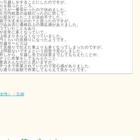
へ引越しをすることにしたのですが、
りを取ったところ、
ビスが一番安かったので決めました。
０万円程度の金額だったのに対して、
り提示だったことが決め手でした。
額で大丈夫なのか？と思ったのですが、
び込み共に価格以上の満足感がありました。
けていたこともあり、
が非常に多くなっていて、
は収まりきらなくなっていました。
円くらいの見積りになったようです。
引越サービスは
て見積りで伝えた量よりも多くなってしまったのですが、
は問題ないですよという回答で安心しました。
外しから、引越し先での設置までしてもらえたことや、
ディに作業をしてもらえたこと、
業員さんなのだと思いますが、
手つきで作業されていたので安心感がありました。
り通りの金額で作業してもらえて良かったです。
・女性）・主婦