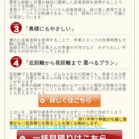
豊富な経験と日通が独自に開発した反復資材を使用することで、
コストを削減しています。
食器トランクなどのオリジナル反復資材は、繰り返し使用できる
ので、「コストが削減できる」つまり「財布にやさしい」引越し
を実現しています。
「奥様にもやさしい」
優れた反復資材を使用することで、作業スタッフの作業時間も大
幅に短縮しています。
短縮された時間でお客さんの準備や片付けなど、わずらわしい手
間をその分サポートしてくれます。
「近距離から長距離まで 選べるプラン」
近距離でも長距離でも、どんなカタチの荷物でも、単身でも大家
族でも、日通なら客さんの様々な要望に応えてくれる多くのプラ
ンがあります。
また、長年の経験で培われた確かなサービスと豊富な情報力で海
外引越しをサポートしてくれるのも、日通の引越しの大きな特徴
とも言えるでしょう。
とはいえ、金額や諸条件の比較もせずに一カ所に決めてしまう
と、後々になって後悔をすることにもなりかねません。
一カ所から見積りを取るのであれば、
同じ手間で複数の引越し業
者から一括見積りを取ることを強くお勧めします。
日通の引越しも含めて一括見積りをとるならこちら。