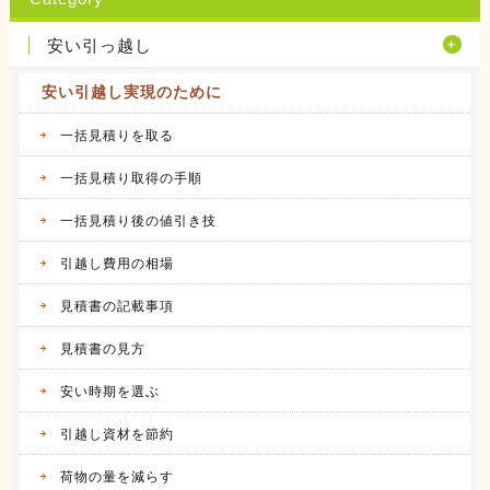
転勤族の妻です。 会社から全額引っ越し代が
出る訳で...
安い引っ越し
続きを見る
安い引越し実現のために
2016.04.14
サカイ引越センターの体験談
会社都合での引越しだったこともあり、費用は
一括見積りを取る
会社が負...
続きを見る
一括見積り取得の手順
一括見積り後の値引き技
2016.04.14
アート引越センターの体験談
私は、仕事の関係で人事異動があり、同じ県内
引越し費用の相場
の異動で...
続きを見る
見積書の記載事項
2016.04.12
見積書の見方
アーク引越しセンターの体験談
昨年の９月に引越しをしました。 それまで住
安い時期を選ぶ
んでいた...
続きを見る
引越し資材を節約
2016.04.14
荷物の量を減らす