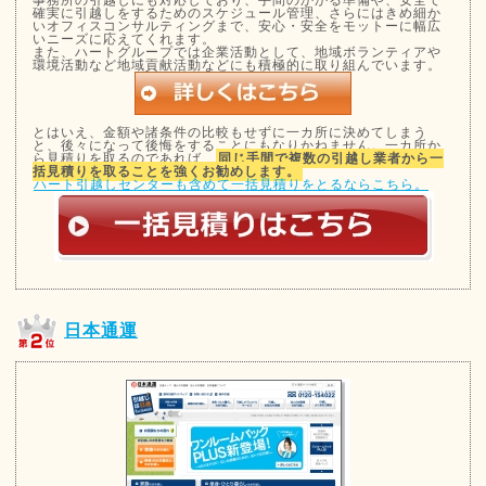
事務所の引越しにも対応しており、手間のかかる準備や、安全で
確実に引越しをするためのスケジュール管理、さらにはきめ細か
いオフィスコンサルティングまで、安心・安全をモットーに幅広
いニーズに応えてくれます。
また、ハートグループでは企業活動として、地域ボランティアや
環境活動など地域貢献活動などにも積極的に取り組んでいます。
とはいえ、金額や諸条件の比較もせずに一カ所に決めてしまう
と、後々になって後悔をすることにもなりかねません。一カ所か
ら見積りを取るのであれば、
同じ手間で複数の引越し業者から一
括見積りを取ることを強くお勧めします。
ハート引越しセンターも含めて一括見積りをとるならこちら。
日本通運