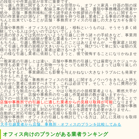
の段取りや作業品質が非常に重要です。
引っ越し作業に関するスケジュール管理から、オフィス家具・什器の類の採
寸、事務所空間の測量、配線工事の手続き・施工、書類や事務機器の廃棄や
処分、店舗・事務所移転に伴う諸手続きや挨拶状の手配、これらに関する一
切の作業量の計測など、豊富な経験を持つ引越し業者による事前の準備がき
ちんと出来ていることが店舗・事務所オフィスの引越しの大きなカギを握り
ます。
店舗や事務所・オフィスなどの引越し・移転というものは、そうそう多く経
験している人は少ないのではないでしょうか。
社員の皆さんでは気付かないような引越しに伴う諸々の手続きなど、事業用
の引っ越し作業の経験が豊富な業者をパートナーにするべきです。
もちろん、引越し費用は安いに越したことはありませんが、一般家庭と比較
して引越し作業の規模が大きいからといって、飛びついて単に安い金額の見
積りを出すような引越し業者は避けるべきです。
この様な引越し業者に依頼してしまうと、後で後悔することになりかねませ
ん。
一般家庭の引越しとは違い、店舗や事務所の引越しでは厳密なスケジュール
管理も必要ですし、また荷物一つをとっても紛失してしまっては取り返しの
つかないものも色々とあるでしょう。
下手をすると、事業継続にも影響を与えかねない大きなトラブルにも発展す
るかもしれません。
ですから、店舗・事務所オフィスの引越しに関するノウハウをきちんと持ち
合わせた業者に依頼すべきです。これは必須です。そして、さらに費用が安
い引越し業者を決めるのがベストです。
このような観点から考えると、やはり地元の小規模業者よりも、断然大手が
おススメです。店舗や事務所の引っ越し作業経験の数が違いますから。
以下の一括見積り入力フォームからなら、【オフィス】を選択しすることで
店舗や事務所での引越しに適した業者からの見積り取得が可能
になります。
これは非常に便利です。いちいち各引越し業者の特徴を調べて、店舗や事務
所・オフィスの引越し対応が可能かどうかを調査する必要がありません。
自動的に対応可能な業者から見積りを取得してくれるのですから。
店舗や事務所・オフィスの引越しを検討している方は、試しに見積りを取得
してみてはいかがでしょうか。
大手引越業者から店舗、事務所・オフィスのプランを比較してみる
オフィス向けのプランがある業者ランキング