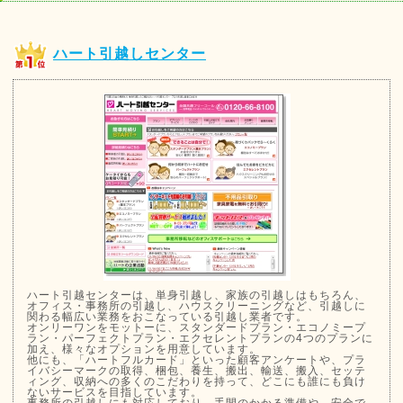
ハート引越しセンター
ハート引越センターは、単身引越し、家族の引越しはもちろん、
オフィス・事務所の引越し、ハウスクリーニングなど、引越しに
関わる幅広い業務をおこなっている引越し業者です。
オンリーワンをモットーに、スタンダードプラン・エコノミープ
ラン・パーフェクトプラン・エクセレントプランの4つのプランに
加え、様々なオプションを用意しています。
他にも、「ハートフルカード」といった顧客アンケートや、プラ
イバシーマークの取得、梱包、養生、搬出、輸送、搬入、セッテ
ィング、収納への多くのこだわりを持って、どこにも誰にも負け
ないサービスを目指しています。