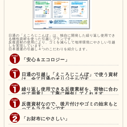
日通の「えころじこんぽ」は、独自に開発した繰り返し使用でき
る梱包資材を使った引越しプランです。
反復資材の使用により、ゴミを減らして地球環境にやさしい引越
しを実現しています。
日本通運の引越し４つのこだわりを紹介します。
「安心＆エコロジー」
日通の引越し「えころじこんぽ」で使う資材
は、全て日通のオリジナルです。
繰り返し使用できる反復素材を、荷物に合わ
せて用意し、丁寧に梱包してくれます。
反復資材なので、後片付けやゴミの始末もと
ってもラクチンです。
「お財布にやさしい」