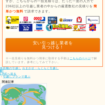
すが、こちらからの一括見積りは、たった一度の入力で
236社以上の引越し業者の中からの厳選数社の見積りを
簡
単かつ無料
で請求できます。
安い引っ越し業者を
見つける！
※一括見積りを無料かつ簡単に取得する手順は
こちらのページ
で解
説しています。参考にしてみて下さい。
長距離の引越し
おまかせ・らくらく引越し
B!
LINEへ送る
-
引越しプランで選ぶ
関連記事