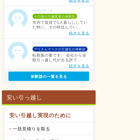
続きを見る
2016.04.14
その他の引越業者の体験談
市内で賃貸で1人暮らししてい
た時に、その時住んでい...
続きを見る
2016.04.12
アリさんマークの引越社の体験談
転勤族の妻です。 会社から全
額引っ越し代が出る訳で...
続きを見る
体験談の一覧を見る
2016.04.14
サカイ引越センターの体験談
会社都合での引越しだったこと
もあり、費用は会社が負...
安い引っ越し
続きを見る
2016.04.14
安い引越し実現のために
アート引越センターの体験談
私は、仕事の関係で人事異動が
あり、同じ県内の異動で...
一括見積りを取る
続きを見る