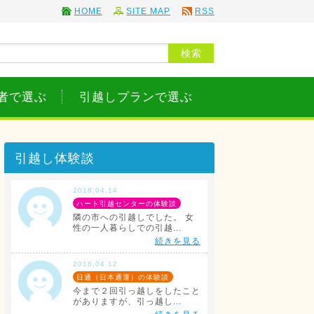
HOME
SITE MAP
RSS
者で選ぶ
引越しプランで選ぶ
引越し体験談
2016.04.14
ハート引越センターの体験談
隣の市への引越しでした。 女
性の一人暮らしでの引越...
続きを見る
2016.04.12
日通（日本通運）の体験談
今まで２回引っ越しをしたこと
がありますが、引っ越し...