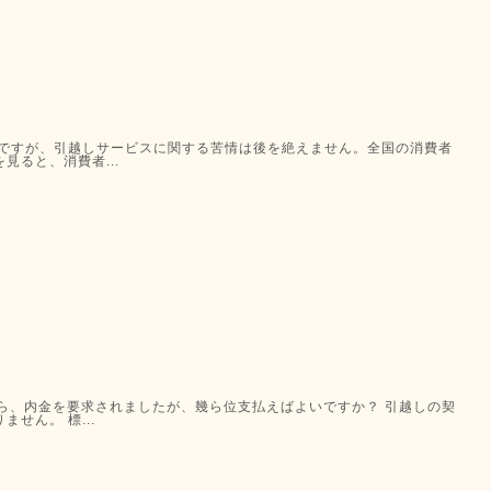
とですが、引越しサービスに関する苦情は後を絶えません。全国の消費者
ると、消費者...
ら、内金を要求されましたが、幾ら位支払えばよいですか？ 引越しの契
せん。 標...