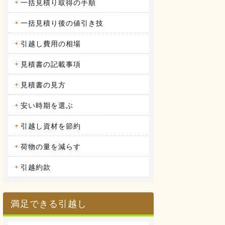
一括見積り取得の手順
2016.04.12
アーク引越しセンターの体験談
昨年の９月に引越しをしまし
一括見積り後の値引き技
た。 それまで住んでいた...
続きを見る
引越し費用の相場
2016.04.14
見積書の記載事項
ヤマトホームコンビニエンスの体
験談
当時住んでいた部屋が手狭にな
見積書の見方
ってきたので、少し多き...
続きを見る
安い時期を選ぶ
引越し資材を節約
荷物の量を減らす
引越約款
満足できる引越し