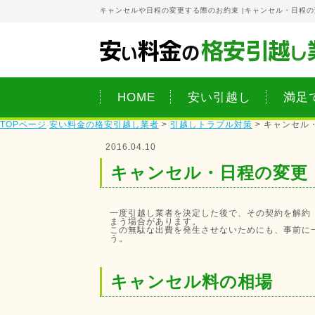
キャンセルや日程の変更する際のお約束 |
キャンセル・日程の
HOME
安い引越し
満足
TOPページ
安い料金の格安引越し業者
>
引越しトラブル対策
>
キャンセル
2016.04.10
キャンセル・日程の変更
一度引越し業者を決定した後で、その契約を解約
まう場合があります。
この無駄な出費を発生させないためにも、事前に
う。
キャンセル料の相場