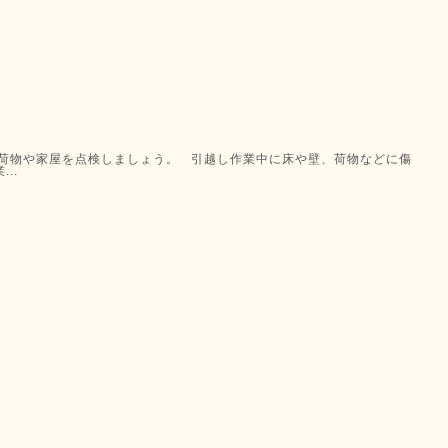
は荷物や家屋を点検しましょう。 引越し作業中に床や壁、荷物などに傷
..