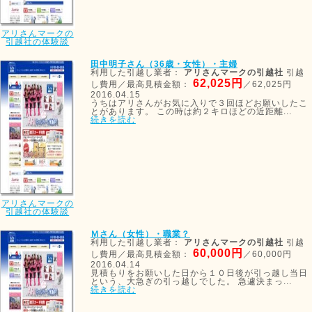
アリさんマークの
引越社の体験談
田中明子さん（36歳・女性）・主婦
利用した引越し業者：
アリさんマークの引越社
引越
62,025円
し費用／最高見積金額：
／62,025円
2016.04.15
うちはアリさんがお気に入りで３回ほどお願いしたこ
とがあります。 この時は約２キロほどの近距離...
続きを読む
アリさんマークの
引越社の体験談
Ｍさん（女性）・職業？
利用した引越し業者：
アリさんマークの引越社
引越
60,000円
し費用／最高見積金額：
／60,000円
2016.04.14
見積もりをお願いした日から１０日後が引っ越し当日
という、大急ぎの引っ越しでした。 急遽決まっ...
続きを読む