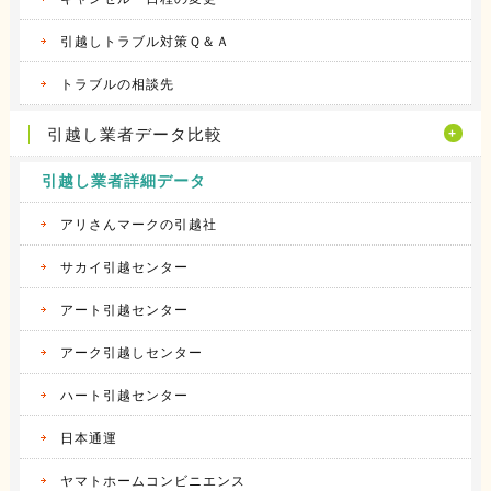
引越しトラブル対策Ｑ＆Ａ
トラブルの相談先
引越し業者データ比較
引越し業者詳細データ
アリさんマークの引越社
サカイ引越センター
アート引越センター
アーク引越しセンター
ハート引越センター
日本通運
ヤマトホームコンビニエンス