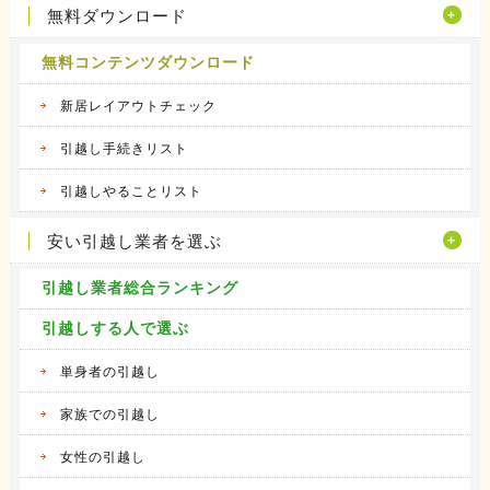
無料ダウンロード
無料コンテンツダウンロード
新居レイアウトチェック
引越し手続きリスト
引越しやることリスト
安い引越し業者を選ぶ
引越し業者総合ランキング
引越しする人で選ぶ
単身者の引越し
家族での引越し
女性の引越し