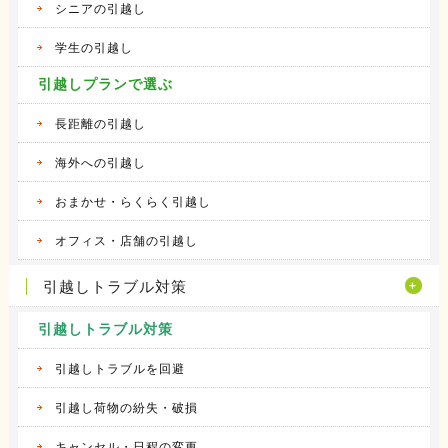
シニアの引越し
学生の引越し
引越しプランで選ぶ
長距離の引越し
海外への引越し
おまかせ・らくらく引越し
オフィス・店舗の引越し
引越しトラブル対策
引越しトラブル対策
引越しトラブルを回避
引越し荷物の紛失・破損
キャンセル・日程の変更