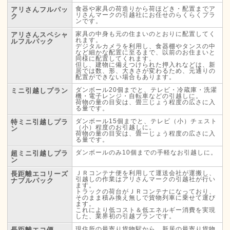
食器や家具の荷造りから荷ほどき・配置までア
アリさんフルパッ
リさんマークの引越社にお任せのらくらくプラ
ク
ンです。
家具の中身も元の住まいのとおりに配置してく
アリさんスペシャ
れます。
ルフルパック
デジタルカメラを利用し、食器棚やタンスの中
など細かな配置に至るまで、以前のお住まいと
同様に配置してくれます。
但し、建物に備えつけられた押入れなどは、新
居では数、形、大きさが変わるため、元通りの
配置ができない場合もあります。
ダンボール20個までと、テレビ・冷蔵庫・洗濯
ミニ引越しプラン
機・電子レンジ・自転車などの引越しに。
荷物の量の目安は、畳三じょう程度の広さに入
る量です。
ダンボール15個までと、テレビ（小）チェスト
特ミニ引越しプラ
（小）程度のお引越しに。
ン
荷物の量の目安は、畳一じょう程度の広さに入
る量です。
ダンボールのみ10個までの手軽なお引越しに。
超ミニ引越しプラ
ン
ＪＲコンテナ便を利用して運送会社が運搬し、
長距離エコリーズ
引越しの作業はアリさんマークの引越社が行い
ナブルパック
ます。
トラックの荷台がＪＲコンテナになっており、
そのまま積み換え無しで貨物列車に乗せて運び
ます。
これにより低コスト＆低エネルギー消費を実現
した、業界初の引越プランです。
現住所の最寄り貨物駅から、新居の最寄り貨物
長距離エコ便