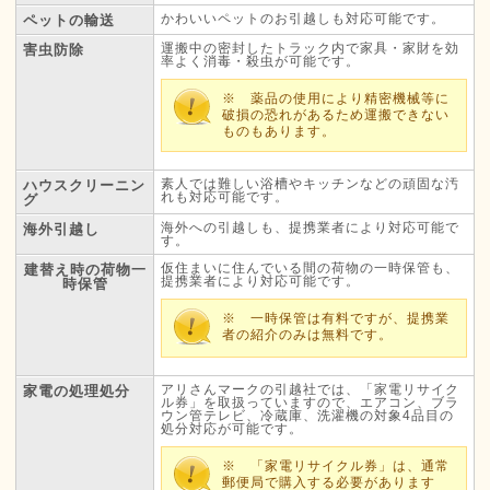
かわいいペットのお引越しも対応可能です。
ペットの輸送
運搬中の密封したトラック内で家具・家財を効
害虫防除
率よく消毒・殺虫が可能です。
※ 薬品の使用により精密機械等に
破損の恐れがあるため運搬できない
ものもあります。
素人では難しい浴槽やキッチンなどの頑固な汚
ハウスクリーニン
れも対応可能です。
グ
海外への引越しも、提携業者により対応可能で
海外引越し
す。
仮住まいに住んでいる間の荷物の一時保管も、
建替え時の荷物一
提携業者により対応可能です。
時保管
※ 一時保管は有料ですが、提携業
者の紹介のみは無料です。
アリさんマークの引越社では、「家電リサイク
家電の処理処分
ル券」を取扱っていますので、エアコン、ブラ
ウン管テレビ、冷蔵庫、洗濯機の対象4品目の
処分対応が可能です。
※ 「家電リサイクル券」は、通常
郵便局で購入する必要があります