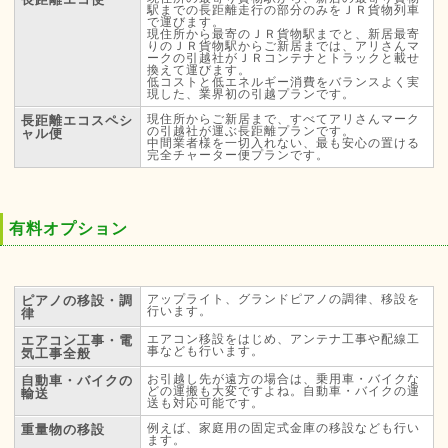
駅までの長距離走行の部分のみをＪＲ貨物列車
で運びます。
現住所から最寄のＪＲ貨物駅までと、新居最寄
りのＪＲ貨物駅からご新居までは、アリさんマ
ークの引越社がＪＲコンテナとトラックと載せ
換えて運びます。
低コストと低エネルギー消費をバランスよく実
現した、業界初の引越プランです。
現住所からご新居まで、すべてアリさんマーク
長距離エコスペシ
の引越社が運ぶ長距離プランです。
ャル便
中間業者様を一切入れない、最も安心の置ける
完全チャーター便プランです。
有料オプション
アップライト、グランドピアノの調律、移設を
ピアノの移設・調
行います。
律
エアコン移設をはじめ、アンテナ工事や配線工
エアコン工事・電
事なども行います。
気工事全般
お引越し先が遠方の場合は、乗用車・バイクな
自動車・バイクの
どの運搬も大変ですよね。自動車・バイクの運
輸送
送も対応可能です。
例えば、家庭用の固定式金庫の移設なども行い
重量物の移設
ます。