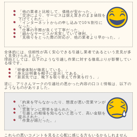
「他の業者と比較して、価格が安かった。」
「交渉により、サービスは据え置きのまま値段を
下げてくれた。」
「インターネットからの申し込みで10％割引に
なった。」
「仕事の手際が良くて丁寧だった。」
「細かなサービスが充実していて便利。」
「見積りをとった際の対応が、他の業者より早かった。」
全体的には、信頼性が高く安心できる引越し業者であるという意見が多
く見受けられました。
理由としては、以下のような引越し作業に対する徹底ぶりが影響してい
る様です。
「研修体制が徹底している。」
「身元証明書を帽子に提示してある。」
「新居先では、靴下を取り替えて作業を行う。」
逆に、アリさんマークの引越社の悪かった内容の口コミ情報は、以下の
ようなものがありました。
「約束を守らなかったり、態度が悪い営業マンが
いた。」
「営業マンに即答を迫られた。」
「引越しの相場を知らないと思って、高い金額を
提示された。」
「作業が雑だった。」
これらの悪いコメントを見ると心配に感じる方もいるかもしれません