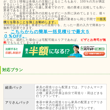
が、口コミ情報は各個人の主観によるところもあり、100％の方が満足
するということは無いのも事実です。
総合的な満足度は高い引越し業者ですので、他の業者と比較しても良い
業者であると言えます。
とはいえ、金額や諸条件の比較もせずに一カ所に決めてしまうと、後々
になって後悔をすることにもなりかねません。
一カ所から見積りを取るのであれば、複数の業者から同じ手間で
一括見
積りを取ることを強くお勧めします。
100社以上の引越し業者からの見積りを、たった一度の入力で簡単かつ
無料で請求できます。
→
こちらからの簡単一括見積りで最大５
０％OFF。
しかも、成約した場合には宅配可能エリアであれば、
ピザとお寿司が無
料
でもらえてしまいます。
対応プラン
家具の荷造りから配置までは、アリさんマーク
経済パック
の引越社にお任せ。
小物・家具の中身は自分で荷造り・荷ほどきを
行うプランです。
食器や家具の荷造りから家具の配置までアリさ
アリさんパック
んマークの引越社にお任せ。
小物の荷ほどきは自分で行うプランです。