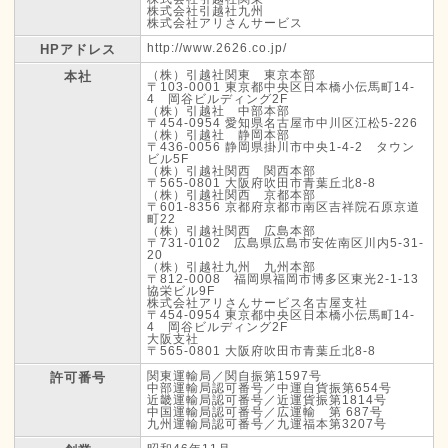
株式会社引越社九州
株式会社アリさんサービス
http://www.2626.co.jp/
HPアドレス
（株）引越社関東 東京本部
本社
〒103-0001 東京都中央区日本橋小伝馬町14-
4 岡谷ビルディング2F
（株）引越社 中部本部
〒454-0954 愛知県名古屋市中川区江松5-226
（株）引越社 静岡本部
〒436-0056 静岡県掛川市中央1-4-2 タウン
ビル5F
（株）引越社関西 関西本部
〒565-0801 大阪府吹田市青葉丘北8-8
（株）引越社関西 京都本部
〒601-8356 京都府京都市南区吉祥院石原京道
町22
（株）引越社関西 広島本部
〒731-0102 広島県広島市安佐南区川内5-31-
20
（株）引越社九州 九州本部
〒812-0008 福岡県福岡市博多区東光2-1-13
協栄ビル9F
株式会社アリさんサービス名古屋支社
〒454-0954 東京都中央区日本橋小伝馬町14-
4 岡谷ビルディング2F
大阪支社
〒565-0801 大阪府吹田市青葉丘北8-8
関東運輸局／関自振第1597号
許可番号
中部運輸局認可番号／中運自貨振第654号
近畿運輸局認可番号／近運貨振第1814号
中国運輸局認可番号／広運輸 第 687号
九州運輸局認可番号／九運福本第3207号