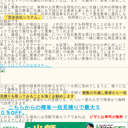
アリさんマークの引越社の特徴といえば、まず「引越専門」業者であること
でしょう。
引越し業者の中には、車両や人件費の合理化のために引越し以外の荷物を運
んだり、協力業者に引越しを下請けする業者も多くありますが、アリさんマ
ークの引越社は、引越し以外の運送業を行わず、そして運送業者に委託しな
い
「完全自社システム」
にこだわった、利用客にとっても非常に安心できる
仕組みです。
長距離の引越しの場合などは、ＪＲのコンテナを利用することがあります
が、コンテナ以外の運搬や近・中距離の引越しは全てアリさんマークのトラ
ックで自社で責任を持って運搬してくれます。
また、徹底して「お客様目線」について自社教育を受けた質の高い自社スタ
ッフだけで責任をもって運んでいますので、荷物と一緒に確かな満足感を届
けてくれるのも特徴です。
早くから「カスタマーセンター」を設置し、利用客がなかなか声に出しにく
い様なささいな意見も集積し、これを独自の社員教育システムに盛り込むこ
とで、常に品質（人の質・作業の質）の改善・向上を目指しています。
人気のある引越し業者の中でも、コストパフォーマンスも良く満足ができて
安い引越しを望む場合に、比較的バランスの良い業者のうちの一つであると
いえるでしょう。
詳しくはこちらの公式ＨＰへ。
とはいえ、金額や諸条件の比較もせずに一カ所に決めてしまうと、後々にな
って後悔をすることにもなりかねません。
一カ所から見積りを取るのであれば、同じ手間で
複数の引越し業者から一括
見積りを取ってみることを強くお勧めします
。
100社以上の引越し業者からの見積りを、たった一度の入力で簡単かつ無料
で請求できます。
→
こちらからの簡単一括見積りで最大５
０％OFF。
しかも、成約した場合には宅配可能エリアであれば、
ピザとお寿司が無料
で
もらえてしまいます。