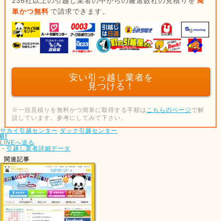
236社以上の引越し業者の中からの厳選数社の見積りを
簡
単かつ無料
で請求できます。
安い引っ越し業者を
見つける！
※一括見積りを無料かつ簡単に取得する手順は
こちらのページ
で解
説しています。参考にしてみて下さい。
サカイ引越センター
ダック引越センター
B!
LINEへ送る
-
引越し業者詳細データ
関連記事