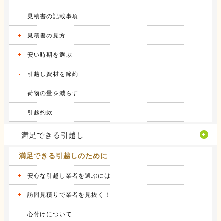
の異動で...
続きを見る
見積書の記載事項
2016.04.12
見積書の見方
アーク引越しセンターの体験談
昨年の９月に引越しをしました。 それまで住
安い時期を選ぶ
んでいた...
続きを見る
引越し資材を節約
2016.04.14
荷物の量を減らす
ヤマトホームコンビニエンスの体験談
当時住んでいた部屋が手狭になってきたので、
引越約款
少し多き...
続きを見る
満足できる引越し
満足できる引越しのために
安心な引越し業者を選ぶには
訪問見積りで業者を見抜く！
心付けについて