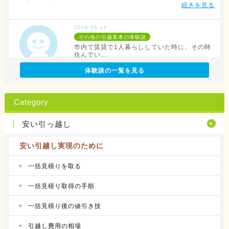
続きを見る
2016.04.14
その他の引越業者の体験談
市内で賃貸で1人暮らししていた時に、その時
住んでい...
続きを見る
体験談の一覧を見る
2016.04.12
アリさんマークの引越社の体験談
Category
転勤族の妻です。 会社から全額引っ越し代が
出る訳で...
安い引っ越し
続きを見る
安い引越し実現のために
2016.04.14
サカイ引越センターの体験談
会社都合での引越しだったこともあり、費用は
一括見積りを取る
会社が負...
続きを見る
一括見積り取得の手順
一括見積り後の値引き技
2016.04.14
アート引越センターの体験談
私は、仕事の関係で人事異動があり、同じ県内
引越し費用の相場