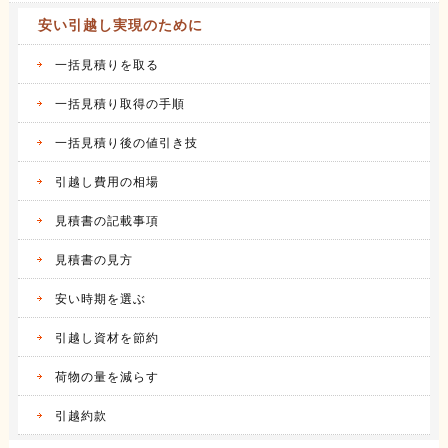
安い引越し実現のために
2016.04.14
サカイ引越センターの体験談
会社都合での引越しだったこともあり、費用は
一括見積りを取る
会社が負...
続きを見る
一括見積り取得の手順
一括見積り後の値引き技
2016.04.14
アート引越センターの体験談
私は、仕事の関係で人事異動があり、同じ県内
引越し費用の相場
の異動で...
続きを見る
見積書の記載事項
2016.04.12
見積書の見方
アーク引越しセンターの体験談
昨年の９月に引越しをしました。 それまで住
安い時期を選ぶ
んでいた...
続きを見る
引越し資材を節約
2016.04.14
荷物の量を減らす
ヤマトホームコンビニエンスの体験談
当時住んでいた部屋が手狭になってきたので、
引越約款
少し多き...
続きを見る