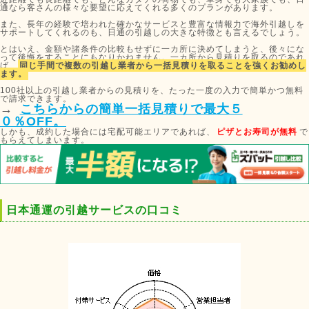
通なら客さんの様々な要望に応えてくれる多くのプランがあります。
また、長年の経験で培われた確かなサービスと豊富な情報力で海外引越しを
サポートしてくれるのも、日通の引越しの大きな特徴とも言えるでしょう。
とはいえ、金額や諸条件の比較もせずに一カ所に決めてしまうと、後々にな
って後悔をすることにもなりかねません。一カ所から見積りを取るのであれ
ば、
同じ手間で複数の引越し業者から一括見積りを取ることを強くお勧めし
ます。
100社以上の引越し業者からの見積りを、たった一度の入力で簡単かつ無料
で請求できます。
→
こちらからの簡単一括見積りで最大５
０％OFF。
しかも、成約した場合には宅配可能エリアであれば、
ピザとお寿司が無料
で
もらえてしまいます。
日本通運の引越サービスの口コミ