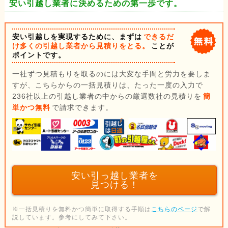
安い引越し業者に決めるための第一歩です。
安い引越しを実現するために、まずは
できるだ
け多くの引越し業者から見積りをとる。
ことが
ポイントです。
一社ずつ見積もりを取るのには大変な手間と労力を要しま
すが、こちらからの一括見積りは、たった一度の入力で
236社以上の引越し業者の中からの厳選数社の見積りを
簡
単かつ無料
で請求できます。
安い引っ越し業者を
見つける！
※一括見積りを無料かつ簡単に取得する手順は
こちらのページ
で解
説しています。参考にしてみて下さい。