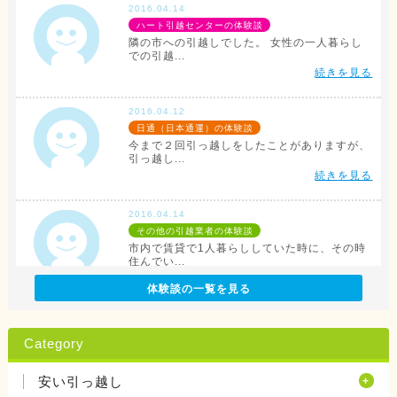
2016.04.14
ハート引越センターの体験談
隣の市への引越しでした。 女性の一人暮らし
での引越...
続きを見る
2016.04.12
日通（日本通運）の体験談
今まで２回引っ越しをしたことがありますが、
引っ越し...
続きを見る
2016.04.14
その他の引越業者の体験談
市内で賃貸で1人暮らししていた時に、その時
住んでい...
続きを見る
体験談の一覧を見る
2016.04.12
アリさんマークの引越社の体験談
Category
転勤族の妻です。 会社から全額引っ越し代が
出る訳で...
安い引っ越し
続きを見る