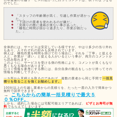
のでした。
「スタッフの年齢層が高く、引越し作業が遅かっ
た。」
「下請けの業者を使われるのが嫌だ」
「見積りの際に連絡が来ない事があった。」
「梱包に時間が掛かり過ぎたり、作業が雑だっ
た。」
全体的には、サービスは安定している様ですが、やはり多少の当り外れ
もあり、人それぞれの好みも反映されています。
例えば、梱包作業を時間を掛けて行う場合に、それを「丁寧」と捉える
人と、作業が「遅い」と捉える人がいるという事が、両方のコメントか
ら読み取れます。
このように、サービスを受ける側の性格により、コメントが良くもなり
悪くもなる場合があります。
口コミ情報を参考にする際には、自分自身の観点をしっかり持ってその
情報を判断して下さい。
一カ所から見積りを取るのであれば、複数の業者から同じ手間で
一括見
積りを取ることを強くお勧めします。
100社以上の引越し業者からの見積りを、たった一度の入力で簡単かつ
無料で請求できます。
→
こちらからの簡単一括見積りで最大５
０％OFF。
しかも、成約した場合には宅配可能エリアであれば、
ピザとお寿司が無
料
でもらえてしまいます。