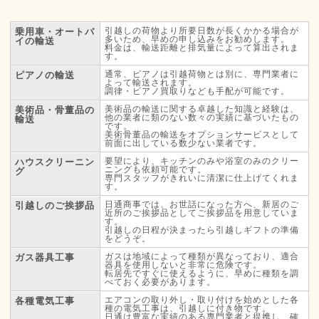
引越しの荷物より所要日数が長くかかる場合が
乗用車・オートバ
多いため、早めの申し込みをお勧めします。
イの輸送
料金は、輸送距離と排気量によって算出されま
す。
通常、ピアノは引越荷物とは別に、専門業者に
ピアノの輸送
よって輸送されます。
調律・ピアノ買取りなども手配が可能です。
美術品の輸送に関する卓越した知識と経験は、
美術品・骨董品の
他の業者に類のない数々の実績に基づいたもの
輸送
です。
美術骨董品の輸送をオプションサービスとして
前面に出している数少ない業者です。
要望により、キッチンのみや浴室のみのクリー
ハウスクリーニン
ニングも依頼可能です。
グ
専門スタッフがきれいに清潔に仕上げてくれま
す。
日通商事では、お世話になった方へ、新居のご
引越しのご挨拶品
近所のご挨拶品としてご挨拶品を用意していま
す。
引越しの日程が決まったら引越しギフトの準備
をどうぞ。
ガスは地域によって種類が異なっており、適合
ガス器具工事
器具を使用しないと非常に危険です。
転居先ですぐに使えるように、早めに種類を調
べておく必要があります。
エアコンの取り外し・取り付けを始めとした各
各種電気工事
種の電気工事は、引越しに付き物です。
日通は豊富な実績のある専門業者と提携し、確