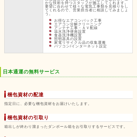
かな技術を持つスタッフが施工してくれます。
要望に合わせて様々な電気工事類を見積りをし
てくれるので、営業担当者に相談してみましょ
う。
お得なエアコンパック工事
エアコン分解クリーニング
アンテナ工事・ＡＶ配線
温水洗浄便座設置
食器洗浄機設置
照明器具の設置
家電リサイクル品の収集運搬
パソコン/インターネット設定
日本通運の無料サービス
梱包資材の配達
指定日に、必要な梱包資材をお届けいたします。
梱包資材の引取り
箱出しが終わり溜まったダンボール箱をお引取りするサービスです。