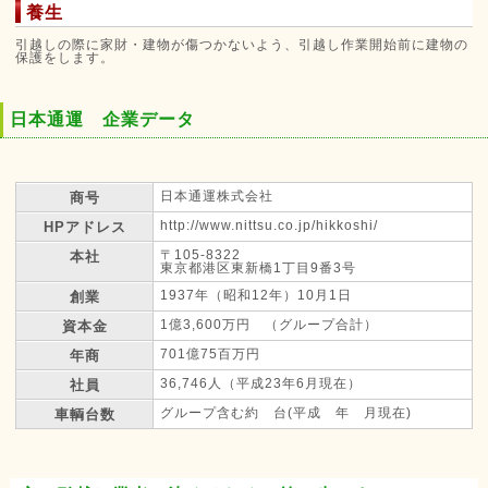
養生
引越しの際に家財・建物が傷つかないよう、引越し作業開始前に建物の
保護をします。
日本通運 企業データ
日本通運株式会社
商号
http://www.nittsu.co.jp/hikkoshi/
HPアドレス
〒105-8322
本社
東京都港区東新橋1丁目9番3号
1937年（昭和12年）10月1日
創業
1億3,600万円 （グループ合計）
資本金
701億75百万円
年商
36,746人（平成23年6月現在）
社員
グループ含む約 台(平成 年 月現在)
車輌台数