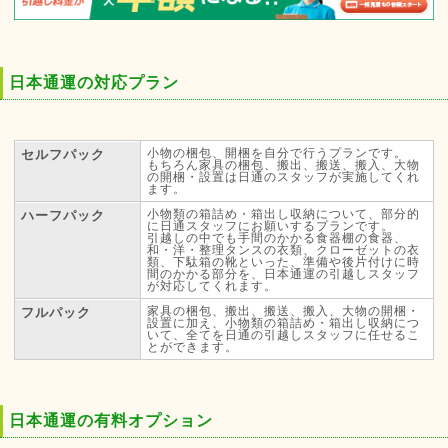
日本通運の対応プラン
小物の梱包、開梱を自分で行うプランです。
セルフパック
もちろん家具の梱包、搬出、搬送、搬入、大物
の開梱・設置は日通のスタッフが実施してくれ
ます。
小物類の箱詰め・箱出し収納について、部分的
ハーフパック
に日通スタッフにお願いするプランです。
引越しの中でも手間のかかる食器棚の食器、
和・洋・整理タンスの衣類、クローゼットの衣
類、下駄箱の靴といった、準備や後片付けに時
間のかかる部分を、日本通運の引越しスタッフ
が対応してくれます。
家具の梱包、搬出、搬送、搬入、大物の開梱・
フルパック
設置に加え、小物類の箱詰め・箱出し収納につ
いて、全てを日通の引越しスタッフに任せるこ
とができます。
日本通運の有料オプション