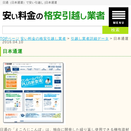
日通（日本通運）で安い引越し |
日本通運
TOPページ
安い料金の格安引越し業者
>
引越し業者詳細データ
>
日本通運
2016.04.10
日本通運
日通の「えころじこんぽ」は、独自に開発した繰り返し使用できる梱包資材