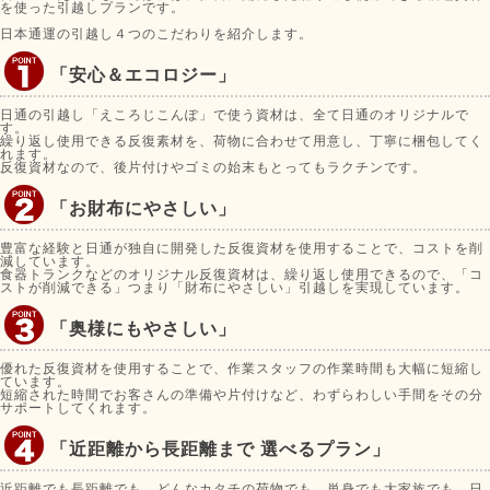
を使った引越しプランです。
日本通運の引越し４つのこだわりを紹介します。
「安心＆エコロジー」
日通の引越し「えころじこんぽ」で使う資材は、全て日通のオリジナルで
す。
繰り返し使用できる反復素材を、荷物に合わせて用意し、丁寧に梱包してく
れます。
反復資材なので、後片付けやゴミの始末もとってもラクチンです。
「お財布にやさしい」
豊富な経験と日通が独自に開発した反復資材を使用することで、コストを削
減しています。
食器トランクなどのオリジナル反復資材は、繰り返し使用できるので、「コ
ストが削減できる」つまり「財布にやさしい」引越しを実現しています。
「奥様にもやさしい」
優れた反復資材を使用することで、作業スタッフの作業時間も大幅に短縮し
ています。
短縮された時間でお客さんの準備や片付けなど、わずらわしい手間をその分
サポートしてくれます。
「近距離から長距離まで 選べるプラン」
近距離でも長距離でも、どんなカタチの荷物でも、単身でも大家族でも、日