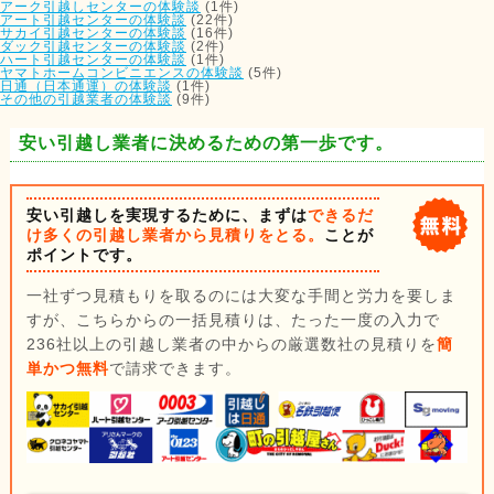
アーク引越しセンターの体験談
(1件)
アート引越センターの体験談
(22件)
サカイ引越センターの体験談
(16件)
ダック引越センターの体験談
(2件)
ハート引越センターの体験談
(1件)
ヤマトホームコンビニエンスの体験談
(5件)
日通（日本通運）の体験談
(1件)
その他の引越業者の体験談
(9件)
安い引越し業者に決めるための第一歩です。
安い引越しを実現するために、まずは
できるだ
け多くの引越し業者から見積りをとる。
ことが
ポイントです。
一社ずつ見積もりを取るのには大変な手間と労力を要しま
すが、こちらからの一括見積りは、たった一度の入力で
236社以上の引越し業者の中からの厳選数社の見積りを
簡
単かつ無料
で請求できます。