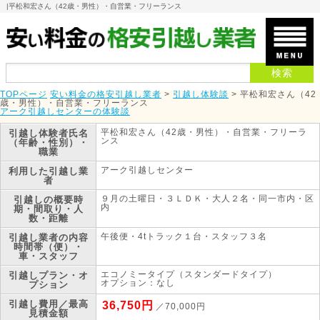
|
平松和宏さん（42歳・男性）・自営業・フリーランス
TOPページ
安い料金の格安引越し業者
>
引越し体験談
>
平松和宏さん（42
歳・男性）・自営業・フリーランス
アーク引越しセンターの体験談
平松和宏さん（42歳・男性）・自営業・フリーラ
引越し体験者
氏名
ンス
（年齢・性別）・
職業
アーク引越しセンター
利用した引越し業
者
９月の土曜日・３ＬＤＫ・大人２名・同一市内・区
引越しの概要
時
内
期・間取り・人
数・距離
午後便・4tトラック１台・スタッフ３名
引越し業者の内容
時間帯（便）・
車・スタッフ
エコノミータイプ（スタンダードタイプ）
引越しプラン・オ
オプション：なし
プション
引越し費用／最高
36,750円
／70,000円
見積金額