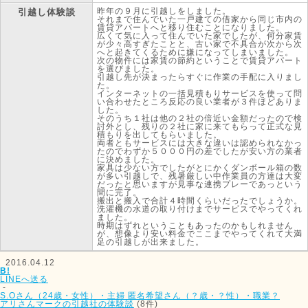
昨年の９月に引越しをしました。
引越し体験談
それまで住んでいた一戸建ての借家から同じ市内の
賃貸アパートへと移り住むことになりました。
広くて気に入って住んでいた家でしたが、何分家賃
が少々高すぎたことと、古い家で不具合が次から次
へと起きてくるために嫌になってしまいました。
次の物件には家賃の節約ということで賃貸アパート
を選びました。
引越し先が決まったらすぐに作業の手配に入りまし
た。
インターネットの一括見積もりサービスを使って問
い合わせたところ反応の良い業者が３件ほどありま
した。
そのうち１社は他の２社の倍近い金額だったので検
討外とし、残りの２社に家に来てもらって正式な見
積もりを出してもらいました。
両者ともサービスには大きな違いは認められなかっ
たのでわずか５０００円の差でしたが安い方の業者
に決めました。
家具は少ない方でしたがとにかくダンボール箱の数
が多い引越しで、残暑厳しい中作業員の方達は大変
だったと思いますが見事な連携プレーであっという
間に完了。
搬出と搬入で合計４時間くらいだったでしょうか。
洗濯機の水道の取り付けまでサービスでやってくれ
ました。
時期はずれということもあったのかもしれません
が、想像より安い料金でここまでやってくれて大満
足の引越しが出来ました。
2016.04.12
B!
LINEへ送る
-
S.Oさん（24歳・女性）・主婦
匿名希望さん（？歳・？性）・職業？
アリさんマークの引越社の体験談
(8件)