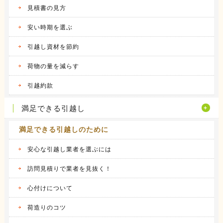
2016.04.12
見積書の見方
アーク引越しセンターの体験談
昨年の９月に引越しをしました。 それまで住
安い時期を選ぶ
んでいた...
続きを見る
引越し資材を節約
2016.04.14
荷物の量を減らす
ヤマトホームコンビニエンスの体験談
当時住んでいた部屋が手狭になってきたので、
引越約款
少し多き...
続きを見る
満足できる引越し
満足できる引越しのために
安心な引越し業者を選ぶには
訪問見積りで業者を見抜く！
心付けについて
荷造りのコツ