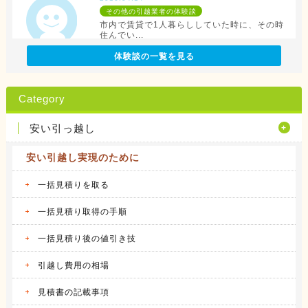
その他の引越業者の体験談
市内で賃貸で1人暮らししていた時に、その時
住んでい...
続きを見る
体験談の一覧を見る
2016.04.12
アリさんマークの引越社の体験談
Category
転勤族の妻です。 会社から全額引っ越し代が
出る訳で...
安い引っ越し
続きを見る
安い引越し実現のために
2016.04.14
サカイ引越センターの体験談
会社都合での引越しだったこともあり、費用は
一括見積りを取る
会社が負...
続きを見る
一括見積り取得の手順
一括見積り後の値引き技
2016.04.14
アート引越センターの体験談
私は、仕事の関係で人事異動があり、同じ県内
引越し費用の相場
の異動で...
続きを見る
見積書の記載事項