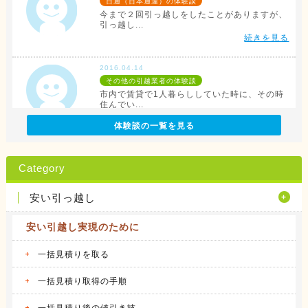
日通（日本通運）の体験談
今まで２回引っ越しをしたことがありますが、
引っ越し...
続きを見る
2016.04.14
その他の引越業者の体験談
市内で賃貸で1人暮らししていた時に、その時
住んでい...
続きを見る
体験談の一覧を見る
2016.04.12
アリさんマークの引越社の体験談
Category
転勤族の妻です。 会社から全額引っ越し代が
出る訳で...
安い引っ越し
続きを見る
安い引越し実現のために
2016.04.14
サカイ引越センターの体験談
会社都合での引越しだったこともあり、費用は
一括見積りを取る
会社が負...
続きを見る
一括見積り取得の手順
一括見積り後の値引き技
2016.04.14