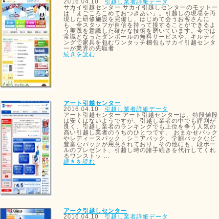
2016.04.10
引越し業者詳細データ
サカイ引越センター サカイ引越しセンターのモットー
は「まごころこめておつきあい」。引越しの現場を再
現した研修施設を完備し、はじめて会うお客さんに
も、全スタッフが自信を持って接することができるよ
う実践を意識した確かな技術を磨いています。今では
常識となったダンボールの無料サービスや、キルティ
ングで家具を包むワンタッチ梱包もサカイ引越センタ
ーが業界の先駆者 ...
続きを読む
アート引越センター
2016.04.10
引越し業者詳細データ
アート引越センター アート引越センターは、特段値段
は安くはないようですが、引越し業者の中でも評判が
良く、引越し業者のランキングでも上位を争う人気の
高い引越し業者のうちのひとつです。 おまかせパック
やレディースパック、シニアパック、学割パックなど
豊富なパックが用意されており、その他にも、段ボー
ルのプレゼント、引越し時の諸手続きを代行してくれ
るワンストッ ...
続きを読む
アーク引越しセンター
2016.04.10
引越し業者詳細データ