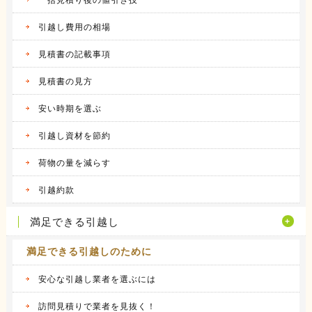
アート引越センターの体験談
私は、仕事の関係で人事異動があり、同じ県内
引越し費用の相場
の異動で...
続きを見る
見積書の記載事項
2016.04.12
見積書の見方
アーク引越しセンターの体験談
昨年の９月に引越しをしました。 それまで住
安い時期を選ぶ
んでいた...
続きを見る
引越し資材を節約
2016.04.14
荷物の量を減らす
ヤマトホームコンビニエンスの体験談
当時住んでいた部屋が手狭になってきたので、
引越約款
少し多き...
続きを見る
満足できる引越し
満足できる引越しのために
安心な引越し業者を選ぶには
訪問見積りで業者を見抜く！