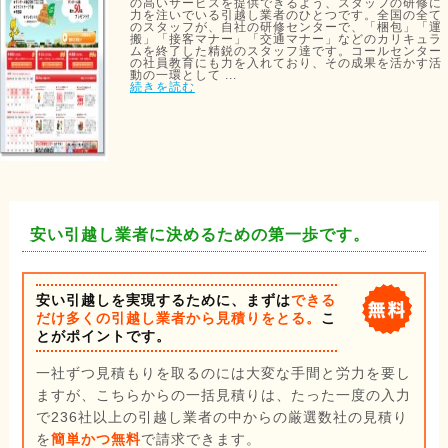
の高いサービスを提供できるよう、スタッフの研修に
力を注いでいる引越し業者のひとつです。全国の全て
のスタッフが、自社の研修センターで、「梱包」「運
搬」「接客マナー」「交通マナー」などのカリキュラ
ムを終了した精鋭のスタッフ達です。コールセンター
の社員教育にも力を入れており、その成果を活かす活
動の一環として ...
続きを読む
安い引越し業者に決めるための第一歩です。
安い引越しを実現するために、まずは
できる
だけ多くの引越し業者から見積りをとる。
こ
とがポイントです。
一社ずつ見積もりを取るのには大変な手間と労力を要し
ますが、こちらからの一括見積りは、たった一度の入力
で236社以上の引越し業者の中からの厳選数社の見積り
を
簡単かつ無料
で請求できます。