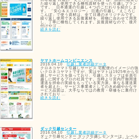
た繰り返し使用できる梱包資材を使った引越しプラン
です。 日本通運の引越し４つのこだわりを紹介しま
す。 「安心＆エコロジー」 日通の引越し「えころじ
こんぽ」で使う資材は、全て日通のオリジナルです。
繰り返し使用できる反復素材を、荷物に合わせて用意
し、丁寧に梱包してくれます。反復資材なので、後片
付けやゴ ...
続きを読む
ヤマトホームコンビニエンス
2016.04.10
引越し業者詳細データ
クロネコヤマト引越しサービス 宅配便のイメージの強
いクロネコヤマトですが、実はヤマトは1925年から引
越しサービスを扱っており、引越しスタッフは全員引
越しに関するプロの社員です。当時より宮内庁御用達
運送を拝命の実績をもっている実力派。単なる運送業
者を超えた、サービス事業者としてのきめ細やかなサ
ービス品質は、大手ならではの教育・研修をに裏付け
されており ...
続きを読む
ダック引越センター
2016.04.10
引越し業者詳細データ
ダック引越センター ダック引越しセンターは、レベル