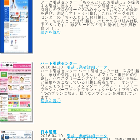
アーク引越センター 「ちゃんとしたお引越し」を提供
する引越し屋さん、それがアーク引越センターです。
引越しのプロがサービスの心をもってお客さんの愛着
を運び、満足してもらう引越し、これがアーク引越し
センターの「ちゃんとしたお引越し」です。 そして、
この「ちゃんとしたお引越し」のための取り組みは以
下の８つです。 顧客サービスの向上 徹底した社員教
育 オリ ...
続きを読む
ハート引越センター
2016.04.10
引越し業者詳細データ
ハート引越センター ハート引越センターは、単身引越
し、家族の引越しはもちろん、オフィス・事務所の引
越し、ハウスクリーニングなど、引越しに関わる幅広
い業務をおこなっている引越し業者です。 オンリー
ワンをモットーに、スタンダードプラン・エコノミー
プラン・パーフェクトプラン・エクセレントプランの
4つのプランに加え、様々なオプションを用意してい
ます。 ...
続きを読む
日本通運
2016.04.10
引越し業者詳細データ
日本通運 日通の「えころじこんぽ」は、独自に開発し