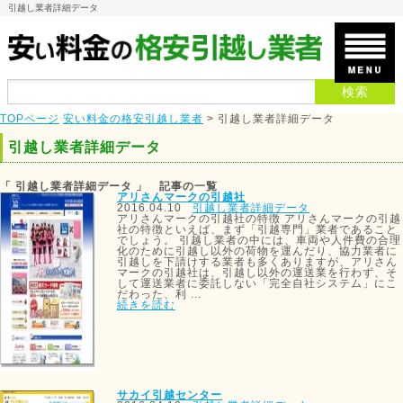
引越し業者詳細データ
TOPページ
安い料金の格安引越し業者
>
引越し業者詳細データ
引越し業者詳細データ
「 引越し業者詳細データ 」 記事の一覧
アリさんマークの引越社
2016.04.10
引越し業者詳細データ
アリさんマークの引越社の特徴 アリさんマークの引越
社の特徴といえば、まず「引越専門」業者であること
でしょう。 引越し業者の中には、車両や人件費の合理
化のために引越し以外の荷物を運んだり、協力業者に
引越しを下請けする業者も多くありますが、アリさん
マークの引越社は、引越し以外の運送業を行わず、そ
して運送業者に委託しない「完全自社システム」にこ
だわった、利 ...
続きを読む
サカイ引越センター