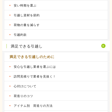
昨年の９月に引越しをしました。 それまで住
安い時期を選ぶ
んでいた...
続きを見る
引越し資材を節約
2016.04.14
荷物の量を減らす
ヤマトホームコンビニエンスの体験談
当時住んでいた部屋が手狭になってきたので、
引越約款
少し多き...
続きを見る
満足できる引越し
満足できる引越しのために
安心な引越し業者を選ぶには
訪問見積りで業者を見抜く！
心付けについて
荷造りのコツ
アイテム別 荷造りの方法