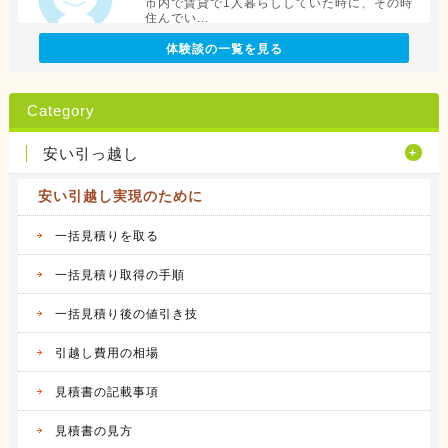
市内で賃貸で1人暮らししていた時に、その時
住んでい...
続きを見る
体験談の一覧を見る
2016.04.12
アリさんマークの引越社の体験談
Category
転勤族の妻です。 会社から全額引っ越し代が
出る訳で...
安い引っ越し
続きを見る
安い引越し実現のために
2016.04.14
サカイ引越センターの体験談
会社都合での引越しだったこともあり、費用は
一括見積りを取る
会社が負...
続きを見る
一括見積り取得の手順
一括見積り後の値引き技
2016.04.14
アート引越センターの体験談
私は、仕事の関係で人事異動があり、同じ県内
引越し費用の相場
の異動で...
続きを見る
見積書の記載事項
2016.04.12
見積書の見方
アーク引越しセンターの体験談