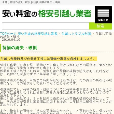
引越し荷物の紛失・破損 |
引越し荷物の紛失・破損
TOPページ
安い料金の格安引越し業者
>
引越しトラブル対策
>
引越し荷物
の紛失・破損
2016.04.10
荷物の紛失・破損
引越し作業時及び作業終了後には荷物や家屋を点検しましょう。
引越し作業中に床や壁、荷物などに傷を付けられたなどの場合は、気がつい
たその場で作業責任者に申し出ましょう。
作業終了後に気付いた時や、引渡し後に荷物の破損や紛失があった時など
は、気付いた時点ですぐに事業者に申し出ましょう。
破損や紛失の発見・申告まで時間が経てば経つほど、その責任の所在は不明
瞭になり、その補償もして貰いづらくなるものです。
引越約款でも、荷物の紛失・毀損については荷物を引き渡された日から３か
月以内に通知しなければ引越し業者の責任は消滅するとなっていますので、
注意して下さい。
更に引越し約款では、３ヶ月以内に通知された荷物の破損や紛失について
は、その原因が引越し業者側に起因する場合、１年以内に補償すべきことが
定められています。
また、紛失した荷物を「そんな荷物はなかった。」と言われたり、傷ついた
荷物や家屋に対し「その傷は最初から付いていた。」などと言われることを