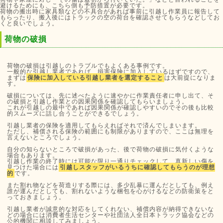
避けるためにも、こちら側も予防措置が必要です。
荷物の搬出時に家具類などの不具合があれば事前に引越し作業員に報告して
もらったり、搬入後にはトラックの空の荷台を確認させてもらうなどしてお
くと良いでしょう。
荷物の破損
荷物の破損は引越しのトラブルでもよくある事例です。
一般的な引越し業者であれば、損害保険に加入しているはずですので、
まずは
保険に加入している引越し業者を選定すること
は大前提になりま
す。
破損については、先に述べたように速やかに作業責任者に申し出て、そ
の破損と引越し作業との因果関係を確認してもらいましょう。
これが引越しの最中であれば因果関係が確認しやすいのでその後も比較
的スムーズに話し合うことができるでしょう。
引越し業者の保険を適用してもらえればそれで済んでしまいます。
ただし、補償される保険の範囲にも制限がありますので、ここは無理を
言えないところでしょう。
自分の知らないところで破損があった、後で荷物の破損に気付くような
場合もあります。
引越し作業の終了時には可能な限り一通りチェックして、真新しい傷を
見つけた場合には
引越しスタッフがいるうちに確認してもらうのが理想
的
です。
また割れ物などを荷造りする際には、多少乱暴に運んだとしても、例え
誰が運んだとしても、割れないような梱包を心がけるなどの防衛策をと
っておきましょう。
引越し業者が誠意的な対応をしてくれない、補償内容が納得できないな
どの場合には消費者生活センターや社団法人全日本トラック協会などの
公的機関に相談してみましょう。