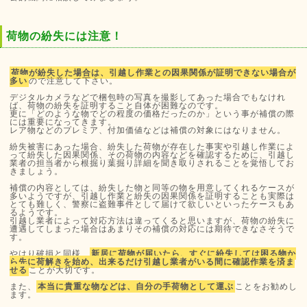
荷物の紛失には注意！
荷物が紛失した場合は、引越し作業との因果関係が証明できない場合が
多い
ので注意して下さい。
デジタルカメラなどで梱包時の写真を撮影してあった場合でもなけれ
ば、荷物の紛失を証明すること自体が困難なのです。
更に「どのような物でどの程度の価格だったのか」という事が補償の際
には重要になってきます。
レア物などのプレミア、付加価値などは補償の対象にはなりません。
紛失被害にあった場合、紛失した荷物が存在した事実や引越し作業によ
って紛失した因果関係、その荷物の内容などを確認するために、引越し
業者の担当者から根掘り葉掘り詳細を聞き取りされることを覚悟してお
きましょう。
補償の内容としては、紛失した物と同等の物を用意してくれるケースが
多いようですが、引越し作業と紛失の因果関係を証明することも実際は
とても難しく、警察に盗難事件として届けて欲しいといったケースもあ
るようです。
引越し業者によって対応方法は違ってくると思いますが、荷物の紛失に
遭遇してしまった場合はあまりその補償の対応には期待できなさそうで
す。
やはり破損と同様、
新居に荷物が届いたら、すぐに紛失しては困る物か
ら先に荷解きを始め、出来るだけ引越し業者がいる間に確認作業を済ま
せる
ことが大切です。
また、
本当に貴重な物などは、自分の手荷物として運ぶ
ことをお勧めし
ます。