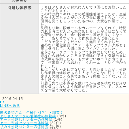
うちはアリさんがお気に入りで３回ほどお願いした
引越し体験談
ことがあります。
この時は約２キロほどの近距離引越でしたが、生後
９か月の赤ちゃんがいたので母に来てもらい、少し
面倒を見てもらっていたものの、大変な作業でし
た。
見積もり時に段ボールやガムテープをくれて、時間
のある時にどんどん箱詰めしましたが当日になって
も荷造りがあり、途中段ボール等が足りなくなっ
て、「ありますか？」と作業員さんに尋ねたら、
「どうぞ使ってください」と無料でくれました。
箱のない電化製品はエアーキャップでグルグルと丁
寧に梱包して、大切に運んでくださいました。
産前からドクターストップで安静にしていたため、
普段から細かいところまで掃除ができず引越当日に
冷蔵庫を移動したら、ものすごいホコリが出てき
て、作業員さんも思わず「うわーぁ」という声がも
れました。
私は「そりゃあ仕方ないな」と思いましたが、引越
し作業員の経験がある主人は「どんなに汚くてもお
客さんの聞こえる所でああいう態度はよくない」と
少し怒っていました。
引越し先では不織布を敷いてから箱を積むなど床や
壁を傷つけないよう配慮が行き届いていて、スムー
ズな作業で大助かりでした。
2016.04.15
B!
LINEへ送る
-
匿名希望さん（年齢性別？）・職業？
アリさんマークの引越社の体験談
(8件)
アーク引越しセンターの体験談
(1件)
アート引越センターの体験談
(22件)
サカイ引越センターの体験談
(16件)