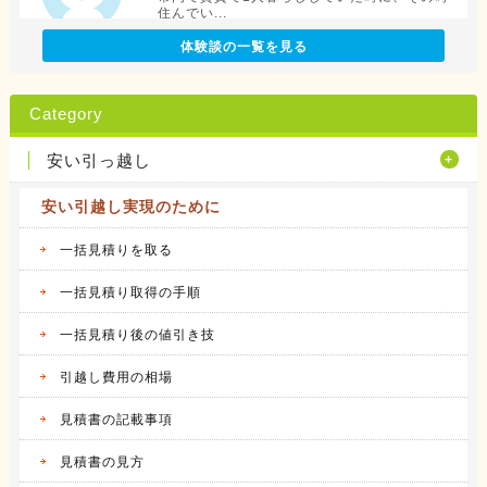
住んでい...
続きを見る
体験談の一覧を見る
2016.04.12
アリさんマークの引越社の体験談
Category
転勤族の妻です。 会社から全額引っ越し代が
出る訳で...
安い引っ越し
続きを見る
安い引越し実現のために
2016.04.14
サカイ引越センターの体験談
会社都合での引越しだったこともあり、費用は
一括見積りを取る
会社が負...
続きを見る
一括見積り取得の手順
一括見積り後の値引き技
2016.04.14
アート引越センターの体験談
私は、仕事の関係で人事異動があり、同じ県内
引越し費用の相場
の異動で...
続きを見る
見積書の記載事項
2016.04.12
見積書の見方
アーク引越しセンターの体験談