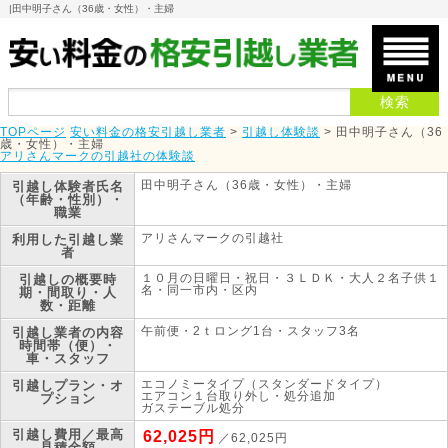
|
田中明子さん（36歳・女性）・主婦
TOPページ
安い料金の格安引越し業者
>
引越し体験談
>
田中明子さん（36
歳・女性）・主婦
アリさんマークの引越社の体験談
田中明子さん（36歳・女性）・主婦
引越し体験者
氏名
（年齢・性別）・
職業
アリさんマークの引越社
利用した引越し業
者
１０月の日曜日・祝日・３ＬＤＫ・大人２名子供１
引越しの概要
時
名・同一市内・区内
期・間取り・人
数・距離
午前便・2ｔロング1台・スタッフ3名
引越し業者の内容
時間帯（便）・
車・スタッフ
エコノミータイプ（スタンダードタイプ）
引越しプラン・オ
エアコン１台取り外し・処分追加
プション
ガステーブル処分
引越し費用／最高
62,025円
／62,025円
見積金額