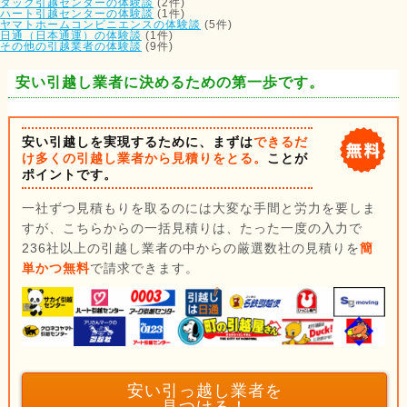
ダック引越センターの体験談
(2件)
ハート引越センターの体験談
(1件)
ヤマトホームコンビニエンスの体験談
(5件)
日通（日本通運）の体験談
(1件)
その他の引越業者の体験談
(9件)
安い引越し業者に決めるための第一歩です。
安い引越しを実現するために、まずは
できるだ
け多くの引越し業者から見積りをとる。
ことが
ポイントです。
一社ずつ見積もりを取るのには大変な手間と労力を要しま
すが、こちらからの一括見積りは、たった一度の入力で
236社以上の引越し業者の中からの厳選数社の見積りを
簡
単かつ無料
で請求できます。
安い引っ越し業者を
見つける！