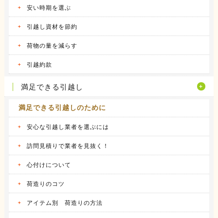
昨年の９月に引越しをしました。 それまで住
安い時期を選ぶ
んでいた...
続きを見る
引越し資材を節約
2016.04.14
荷物の量を減らす
ヤマトホームコンビニエンスの体験談
当時住んでいた部屋が手狭になってきたので、
引越約款
少し多き...
続きを見る
満足できる引越し
満足できる引越しのために
安心な引越し業者を選ぶには
訪問見積りで業者を見抜く！
心付けについて
荷造りのコツ
アイテム別 荷造りの方法