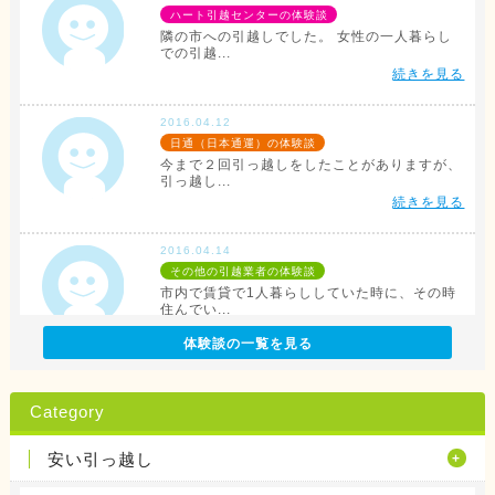
ハート引越センターの体験談
隣の市への引越しでした。 女性の一人暮らし
での引越...
続きを見る
2016.04.12
日通（日本通運）の体験談
今まで２回引っ越しをしたことがありますが、
引っ越し...
続きを見る
2016.04.14
その他の引越業者の体験談
市内で賃貸で1人暮らししていた時に、その時
住んでい...
続きを見る
体験談の一覧を見る
2016.04.12
アリさんマークの引越社の体験談
Category
転勤族の妻です。 会社から全額引っ越し代が
出る訳で...
安い引っ越し
続きを見る