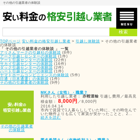
その他の引越業者の体験談
TOPページ
安い料金の格安引越し業者
>
引越し体験談
>
その他の引越業者
の体験談
「 その他の引越業者の体験談 」 一覧
アリさんマークの引越社の体験談
(8件)
アーク引越しセンターの体験談
(1件)
アート引越センターの体験談
(22件)
サカイ引越センターの体験談
(16件)
ダック引越センターの体験談
(2件)
ハート引越センターの体験談
(1件)
ヤマトホームコンビニエンスの体験談
(5件)
日通（日本通運）の体験談
(1件)
その他の引越業者の体験談
(9件)
MKさん（女性）・職業？
利用した引越し業者：
赤帽運輸
引越し費用／最高見
8,000円
積金額：
／8,000円
2016.04.14
市内で賃貸で1人暮らししていた時に、その時住んで
いた物件よりも広くて家賃が安かったことと、2...
続きを読む
その他の引越業者
の体験談
匿名希望さん（年齢性別？）・職業？