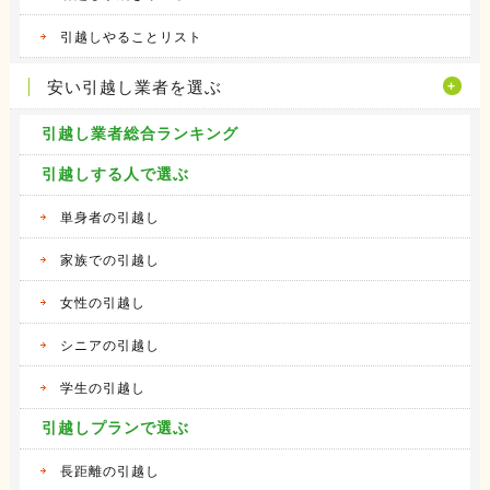
引越しやることリスト
安い引越し業者を選ぶ
引越し業者総合ランキング
引越しする人で選ぶ
単身者の引越し
家族での引越し
女性の引越し
シニアの引越し
学生の引越し
引越しプランで選ぶ
長距離の引越し