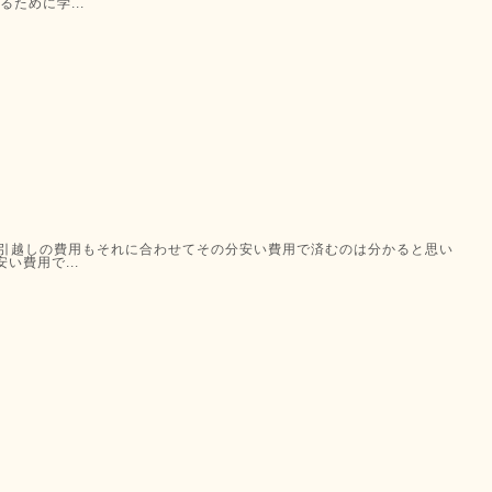
ために学...
ん引越しの費用もそれに合わせてその分安い費用で済むのは分かると思い
い費用で...