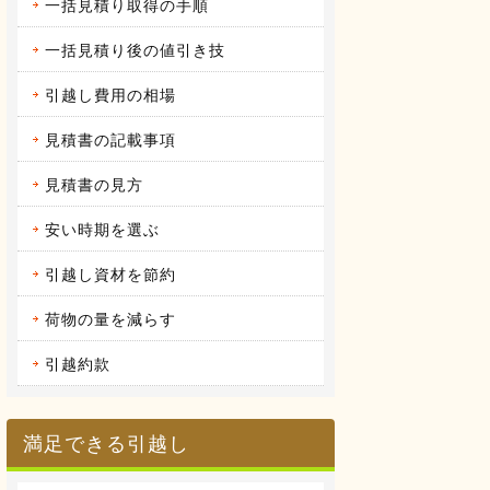
一括見積り取得の手順
2016.04.12
アーク引越しセンターの体験談
昨年の９月に引越しをしまし
一括見積り後の値引き技
た。 それまで住んでいた...
続きを見る
引越し費用の相場
2016.04.14
見積書の記載事項
ヤマトホームコンビニエンスの体
験談
当時住んでいた部屋が手狭にな
見積書の見方
ってきたので、少し多き...
続きを見る
安い時期を選ぶ
引越し資材を節約
荷物の量を減らす
引越約款
満足できる引越し