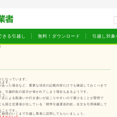
できる引越し
無料！ダウンロード
引越し対象
款
りになっています。
れます。
があった場合など、重要な項目の記載内容だけでも確認しておくべきで
は、引越約款の提示が省かれてしまう場合もあるようです。
ょう。
不足による勘違いや行き違いが起こりやすいので避けることが賢明で
にも国土交通省が出している「標準引越運送約款」全文を引用掲載して
ることです。
て納得のいくまで引越し業者に説明してもらいましょう。
はきかないな。」