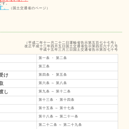
です。
す。
（国土交通省のページ）
）
（平成二年十一月二十二日運輸省告示第五百七十七号）
改正平成十三年四月五日国土交通省告示第四百六十八号
平成十五年三月三日国土交通省告示第百七十号
第一条 ・ 第二条
第三条
受け
第四条 ・ 第五条
取
第六条 ～ 第八条
渡し
第九条 ～ 第十二条
第十三条 ・ 第十四条
第十五条 ～ 第十七条
第十八条 ～ 第二十一条
第二十二条 ～ 第二十九条