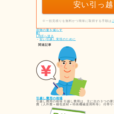
安い引っ越
※一括見積りを無料かつ簡単に取得する手順は
荷物の量を減らす
B!
LINEへ送る
-
安い引越し実現のために
関連記事
引越し費用の相場
引越し費用の相場 引越し費用は、主に次の３つの要
費（人件費＋梱包資材＋特殊機械使用料等） 付帯サー