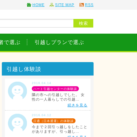
HOME
SITE MAP
RSS
者で選ぶ
引越しプランで選ぶ
引越し体験談
2016.04.14
ハート引越センターの体験談
隣の市への引越しでした。 女
性の一人暮らしでの引越...
続きを見る
2016.04.12
日通（日本通運）の体験談
今まで２回引っ越しをしたこと
がありますが、引っ越し...