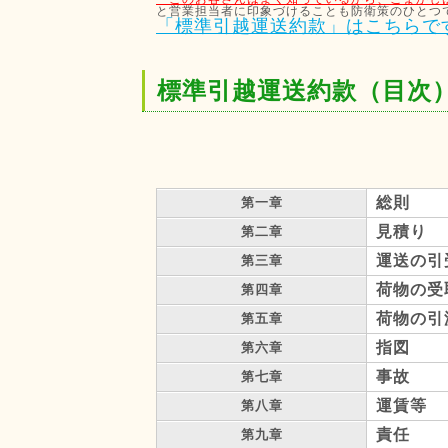
と営業担当者に印象づけることも防衛策のひとつ
「標準引越運送約款」はこちらで
標準引越運送約款（目次
総則
第一章
見積り
第二章
運送の引
第三章
荷物の受
第四章
荷物の引
第五章
指図
第六章
事故
第七章
運賃等
第八章
責任
第九章