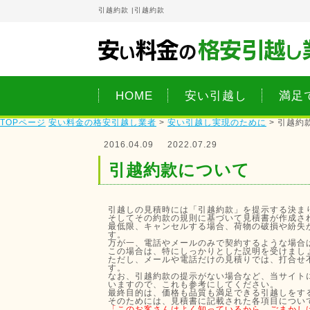
引越約款 |
引越約款
HOME
安い引越し
満足
TOPページ
安い料金の格安引越し業者
>
安い引越し実現のために
>
引越約
2016.04.09
2022.07.29
引越約款について
引越しの見積時には「引越約款」を提示する決ま
そしてその約款の規則に基づいて見積書が作成さ
最低限、キャンセルする場合、荷物の破損や紛失
す。
万が一、電話やメールのみで契約するような場合
この場合は、特にしっかりとした説明を受けまし
ただし、メールや電話だけの見積りでは、打合せ
す。
なお、引越約款の提示がない場合など、当サイト
いますので、これも参考にしてください。
最終目的は、価格も品質も満足できる引越しをす
そのためには、見積書に記載された各項目につい
「このお客さんはよく知っているから、ごまかし