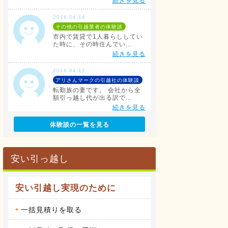
続きを見る
2016.04.14
その他の引越業者の体験談
市内で賃貸で1人暮らししてい
た時に、その時住んでい...
続きを見る
2016.04.12
アリさんマークの引越社の体験談
転勤族の妻です。 会社から全
額引っ越し代が出る訳で...
続きを見る
体験談の一覧を見る
2016.04.14
サカイ引越センターの体験談
会社都合での引越しだったこと
もあり、費用は会社が負...
安い引っ越し
続きを見る
2016.04.14
安い引越し実現のために
アート引越センターの体験談
私は、仕事の関係で人事異動が
あり、同じ県内の異動で...
一括見積りを取る
続きを見る