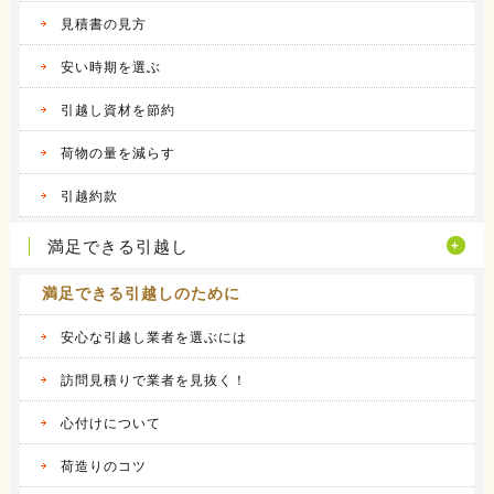
2016.04.12
見積書の見方
アーク引越しセンターの体験談
昨年の９月に引越しをしました。 それまで住
安い時期を選ぶ
んでいた...
続きを見る
引越し資材を節約
2016.04.14
荷物の量を減らす
ヤマトホームコンビニエンスの体験談
当時住んでいた部屋が手狭になってきたので、
引越約款
少し多き...
続きを見る
満足できる引越し
満足できる引越しのために
安心な引越し業者を選ぶには
訪問見積りで業者を見抜く！
心付けについて
荷造りのコツ