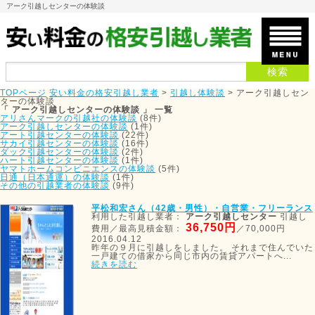
アーク引越しセンターの体験談
TOPページ
安い料金の格安引越し業者
>
引越し体験談
>
アーク引越しセン
ターの体験談
「 アーク引越しセンターの体験談 」 一覧
アリさんマークの引越社の体験談
(8件)
アーク引越しセンターの体験談
(1件)
アート引越センターの体験談
(22件)
サカイ引越センターの体験談
(16件)
ダック引越センターの体験談
(2件)
ハート引越センターの体験談
(1件)
ヤマトホームコンビニエンスの体験談
(5件)
日通（日本通運）の体験談
(1件)
その他の引越業者の体験談
(9件)
平松和宏さん（42歳・男性）・自営業・フリーランス
利用した引越し業者：
アーク引越しセンター
引越し
36,750円
費用／最高見積金額：
／70,000円
2016.04.12
昨年の９月に引越しをしました。 それまで住んでいた
一戸建ての借家から同じ市内の賃貸アパートへ...
続きを読む