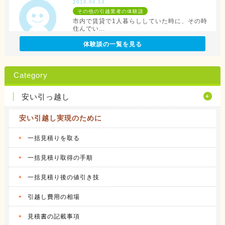
2016.04.14
その他の引越業者の体験談
市内で賃貸で1人暮らししていた時に、その時
住んでい...
続きを見る
体験談の一覧を見る
2016.04.12
アリさんマークの引越社の体験談
Category
転勤族の妻です。 会社から全額引っ越し代が
出る訳で...
安い引っ越し
続きを見る
安い引越し実現のために
2016.04.14
サカイ引越センターの体験談
会社都合での引越しだったこともあり、費用は
一括見積りを取る
会社が負...
続きを見る
一括見積り取得の手順
一括見積り後の値引き技
2016.04.14
アート引越センターの体験談
私は、仕事の関係で人事異動があり、同じ県内
引越し費用の相場
の異動で...
続きを見る
見積書の記載事項