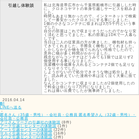
私は北海道帯広市から千葉県船橋市に引越しした時
引越し体験談
に、クロネコヤマトの単身引越しサービスを頼みま
した。
時間もあまり無かったので、インターネットで検索
して一番安かったクロネコにする事にしました。
1個の小さなコンテナに収まれば3万5千円という事
でした。
自分の部屋はこれで収まりそうだったのでかなり安
く済むと思ってました。私の部屋は1DKで一人暮ら
しです。
当日は二人の従業員の方が来ました。梱包材も持っ
てきてくれました。手際良く梱包してくれました。
しかしなかなか物を捨てられない性格でしたので、
意外に物が多く時間がかかりました。
残念ながらコンテナはどうみても1個では足りず2
個使用する事になりました。
洗濯機や冷蔵庫を入れるとコンテナ2個でも足りな
くなりそうでした。
しようがないので処分できそうな物は処分しまし
た。読み終えていた漫画や本は泣く泣く大量に捨て
ました。
なんとかコンテナに収まりましたが2個使用したの
で料金は倍になり7万円になりました。
これは痛い出費でしたが無事終了しました。
2016.04.14
B!
LINEへ送る
-
匿名さん（35歳・男性）・会社員・公務員
匿名希望さん（32歳・男性）・
会社員・公務員
アリさんマークの引越社の体験談
(8件)
アーク引越しセンターの体験談
(1件)
アート引越センターの体験談
(22件)
サカイ引越センターの体験談
(16件)
ダック引越センターの体験談
(2件)