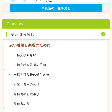
住んでい...
続きを見る
体験談の一覧を見る
2016.04.12
アリさんマークの引越社の体験談
Category
転勤族の妻です。 会社から全額引っ越し代が
出る訳で...
安い引っ越し
続きを見る
安い引越し実現のために
2016.04.14
サカイ引越センターの体験談
会社都合での引越しだったこともあり、費用は
一括見積りを取る
会社が負...
続きを見る
一括見積り取得の手順
一括見積り後の値引き技
2016.04.14
アート引越センターの体験談
私は、仕事の関係で人事異動があり、同じ県内
引越し費用の相場
の異動で...
続きを見る
見積書の記載事項
2016.04.12
見積書の見方
アーク引越しセンターの体験談