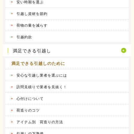
昨年の９月に引越しをしました。 それまで住
安い時期を選ぶ
んでいた...
続きを見る
引越し資材を節約
2016.04.14
荷物の量を減らす
ヤマトホームコンビニエンスの体験談
当時住んでいた部屋が手狭になってきたので、
引越約款
少し多き...
続きを見る
満足できる引越し
満足できる引越しのために
安心な引越し業者を選ぶには
訪問見積りで業者を見抜く！
心付けについて
荷造りのコツ
アイテム別 荷造りの方法
引越しの下準備