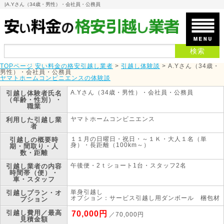
|
A.Yさん（34歳・男性）・会社員・公務員
TOPページ
安い料金の格安引越し業者
>
引越し体験談
>
A.Yさん（34歳・
男性）・会社員・公務員
ヤマトホームコンビニエンスの体験談
A.Yさん（34歳・男性）・会社員・公務員
引越し体験者
氏名
（年齢・性別）・
職業
ヤマトホームコンビニエンス
利用した引越し業
者
１１月の日曜日・祝日・～１Ｋ・大人１名（単
引越しの概要
時
身）・長距離（100km～）
期・間取り・人
数・距離
午後便・2ｔショート1台・スタッフ2名
引越し業者の内容
時間帯（便）・
車・スタッフ
単身引越し
引越しプラン・オ
オプション：サービス引越し用ダンボール 梱包材
プション
引越し費用／最高
70,000円
／70,000円
見積金額