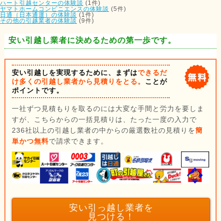
ハート引越センターの体験談
(1件)
ヤマトホームコンビニエンスの体験談
(5件)
日通（日本通運）の体験談
(1件)
その他の引越業者の体験談
(9件)
安い引越し業者に決めるための第一歩です。
安い引越しを実現するために、まずは
できるだ
け多くの引越し業者から見積りをとる。
ことが
ポイントです。
一社ずつ見積もりを取るのには大変な手間と労力を要しま
すが、こちらからの一括見積りは、たった一度の入力で
236社以上の引越し業者の中からの厳選数社の見積りを
簡
単かつ無料
で請求できます。
安い引っ越し業者を
見つける！