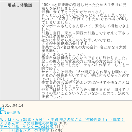
450kmと長距離の引越しだったため大手数社に見
引越し体験談
積りを依頼しました。
最初に来て下さったのがサカイさん。
きっと15万ぐらいかかるんだろうなぁと思ってい
たので、10万まで下げてくれたのでその場でOKし
てしまいました。
ダンボールもたくさん頂いて、安心して梱包できま
した。
引越し当日、東京→関西の引越しですが来て下さっ
たのは名古屋の方。
確かに中間から来るので効率いいですね。
さすが全国規模の会社です。
作業する方2名は東京の方の合計3名とかなり大盤
振る舞い。
儲け、あるんでしょうか。
作業自体は荷物も少ないのですぐに終わりました。
翌日の搬入は名古屋の方と地元の方の合計2名。
ちょっと心配でしたが、テキパキ作業でこちらも一
瞬で終了。
サカイさんは最後に15分間好きな作業をお願いで
きるのが特長みたいですが、特に何もなかったので
そのままOKしました。
作業員の方も気持ちのよい方ばかりで不快なことは
一切無く終了しました。
他社では良くないことも色々聞きますが、周りでサ
カイの悪いことをいう人はいなかったので、決めて
正解でした。
2016.04.14
B!
LINEへ送る
-
Ｗ．Ｍさん（35歳・女性）・主婦
匿名希望さん（年齢性別？）・職業？
アリさんマークの引越社の体験談
(8件)
アーク引越しセンターの体験談
(1件)
アート引越センターの体験談
(22件)