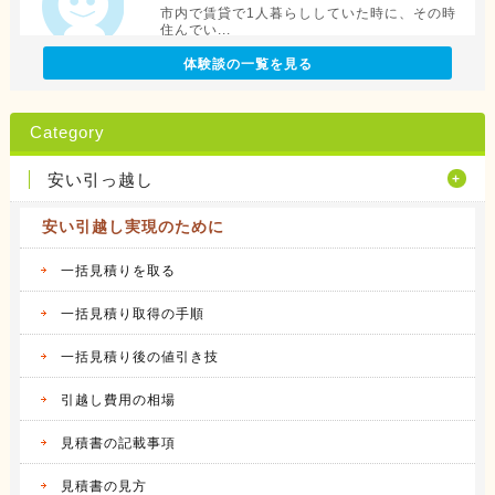
市内で賃貸で1人暮らししていた時に、その時
住んでい...
続きを見る
体験談の一覧を見る
2016.04.12
アリさんマークの引越社の体験談
Category
転勤族の妻です。 会社から全額引っ越し代が
出る訳で...
安い引っ越し
続きを見る
安い引越し実現のために
2016.04.14
サカイ引越センターの体験談
会社都合での引越しだったこともあり、費用は
一括見積りを取る
会社が負...
続きを見る
一括見積り取得の手順
一括見積り後の値引き技
2016.04.14
アート引越センターの体験談
私は、仕事の関係で人事異動があり、同じ県内
引越し費用の相場
の異動で...
続きを見る
見積書の記載事項
2016.04.12
見積書の見方