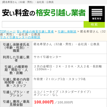
|
匿名希望さん（32歳・男性）・会社員・公務員
TOPページ
安い料金の格安引越し業者
>
引越し体験談
>
匿名希望さん（32
歳・男性）・会社員・公務員
サカイ引越センターの体験談
匿名希望さん（32歳・男性）・会社員・公務員
引越し体験者
氏名
（年齢・性別）・
職業
サカイ引越センター
利用した引越し業
者
２月の金曜日・２Ｋ・２ＤＫ・大人２名・長距離
引越しの概要
時
（100km～）
期・間取り・人
数・距離
午前便・2ｔロング1台・スタッフ3名
引越し業者の内容
時間帯（便）・
車・スタッフ
エコノミータイプ（スタンダードタイプ）
引越しプラン・オ
オプション：なし
プション
引越し費用／最高
100,000円
／100,000円
見積金額