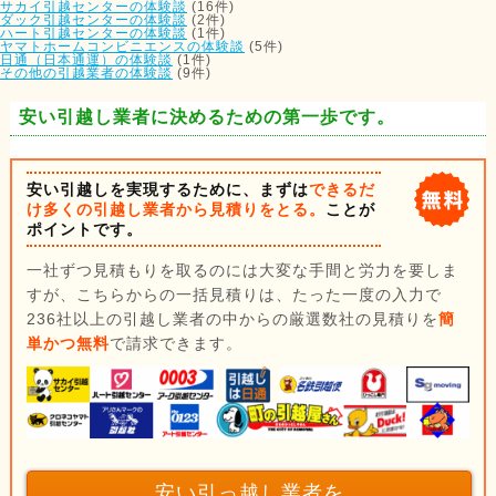
サカイ引越センターの体験談
(16件)
ダック引越センターの体験談
(2件)
ハート引越センターの体験談
(1件)
ヤマトホームコンビニエンスの体験談
(5件)
日通（日本通運）の体験談
(1件)
その他の引越業者の体験談
(9件)
安い引越し業者に決めるための第一歩です。
安い引越しを実現するために、まずは
できるだ
け多くの引越し業者から見積りをとる。
ことが
ポイントです。
一社ずつ見積もりを取るのには大変な手間と労力を要しま
すが、こちらからの一括見積りは、たった一度の入力で
236社以上の引越し業者の中からの厳選数社の見積りを
簡
単かつ無料
で請求できます。
安い引っ越し業者を