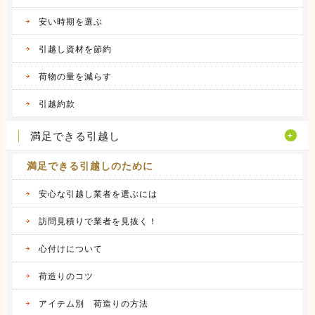
アーク引越しセンターの体験談
昨年の９月に引越しをしました。 それまで住
安い時期を選ぶ
んでいた...
続きを見る
引越し資材を節約
2016.04.14
荷物の量を減らす
ヤマトホームコンビニエンスの体験談
当時住んでいた部屋が手狭になってきたので、
引越約款
少し多き...
続きを見る
満足できる引越し
満足できる引越しのために
安心な引越し業者を選ぶには
訪問見積りで業者を見抜く！
心付けについて
荷造りのコツ
アイテム別 荷造りの方法