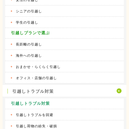
シニアの引越し
学生の引越し
引越しプランで選ぶ
長距離の引越し
海外への引越し
おまかせ・らくらく引越し
オフィス・店舗の引越し
引越しトラブル対策
引越しトラブル対策
引越しトラブルを回避
引越し荷物の紛失・破損