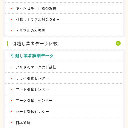
キャンセル・日程の変更
引越しトラブル対策Ｑ＆Ａ
トラブルの相談先
引越し業者データ比較
引越し業者詳細データ
アリさんマークの引越社
サカイ引越センター
アート引越センター
アーク引越しセンター
ハート引越センター
日本通運