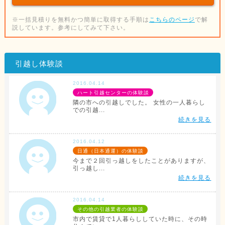
※一括見積りを無料かつ簡単に取得する手順は
こちらのページ
で解
説しています。参考にしてみて下さい。
引越し体験談
2016.04.14
ハート引越センターの体験談
隣の市への引越しでした。 女性の一人暮らし
での引越...
続きを見る
2016.04.12
日通（日本通運）の体験談
今まで２回引っ越しをしたことがありますが、
引っ越し...
続きを見る
2016.04.14
その他の引越業者の体験談
市内で賃貸で1人暮らししていた時に、その時