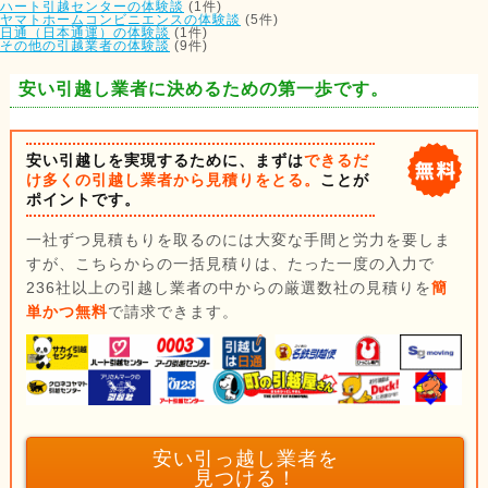
ハート引越センターの体験談
(1件)
ヤマトホームコンビニエンスの体験談
(5件)
日通（日本通運）の体験談
(1件)
その他の引越業者の体験談
(9件)
安い引越し業者に決めるための第一歩です。
安い引越しを実現するために、まずは
できるだ
け多くの引越し業者から見積りをとる。
ことが
ポイントです。
一社ずつ見積もりを取るのには大変な手間と労力を要しま
すが、こちらからの一括見積りは、たった一度の入力で
236社以上の引越し業者の中からの厳選数社の見積りを
簡
単かつ無料
で請求できます。
安い引っ越し業者を
見つける！