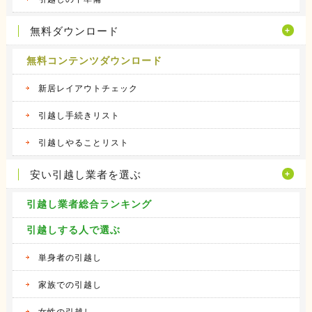
無料ダウンロード
無料コンテンツダウンロード
新居レイアウトチェック
引越し手続きリスト
引越しやることリスト
安い引越し業者を選ぶ
引越し業者総合ランキング
引越しする人で選ぶ
単身者の引越し
家族での引越し
女性の引越し