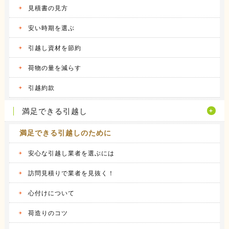
2016.04.12
見積書の見方
アーク引越しセンターの体験談
昨年の９月に引越しをしました。 それまで住
安い時期を選ぶ
んでいた...
続きを見る
引越し資材を節約
2016.04.14
荷物の量を減らす
ヤマトホームコンビニエンスの体験談
当時住んでいた部屋が手狭になってきたので、
引越約款
少し多き...
続きを見る
満足できる引越し
満足できる引越しのために
安心な引越し業者を選ぶには
訪問見積りで業者を見抜く！
心付けについて
荷造りのコツ