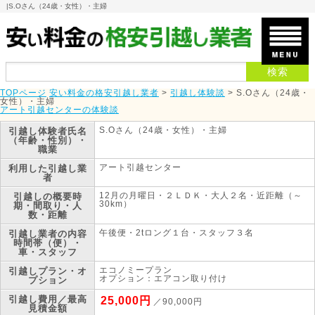
|
S.Oさん（24歳・女性）・主婦
TOPページ
安い料金の格安引越し業者
>
引越し体験談
>
S.Oさん（24歳・
女性）・主婦
アート引越センターの体験談
S.Oさん（24歳・女性）・主婦
引越し体験者
氏名
（年齢・性別）・
職業
アート引越センター
利用した引越し業
者
12月の月曜日・２ＬＤＫ・大人２名・近距離（～
引越しの概要
時
30km）
期・間取り・人
数・距離
午後便・2tロング１台・スタッフ３名
引越し業者の内容
時間帯（便）・
車・スタッフ
エコノミープラン
引越しプラン・オ
オプション：エアコン取り付け
プション
引越し費用／最高
25,000円
／90,000円
見積金額