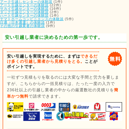
アーク引越しセンターの体験談
(1件)
アート引越センターの体験談
(22件)
サカイ引越センターの体験談
(16件)
ダック引越センターの体験談
(2件)
ハート引越センターの体験談
(1件)
ヤマトホームコンビニエンスの体験談
(5件)
日通（日本通運）の体験談
(1件)
その他の引越業者の体験談
(9件)
安い引越し業者に決めるための第一歩です。
安い引越しを実現するために、まずは
できるだ
け多くの引越し業者から見積りをとる。
ことが
ポイントです。
一社ずつ見積もりを取るのには大変な手間と労力を要しま
すが、こちらからの一括見積りは、たった一度の入力で
236社以上の引越し業者の中からの厳選数社の見積りを
簡
単かつ無料
で請求できます。