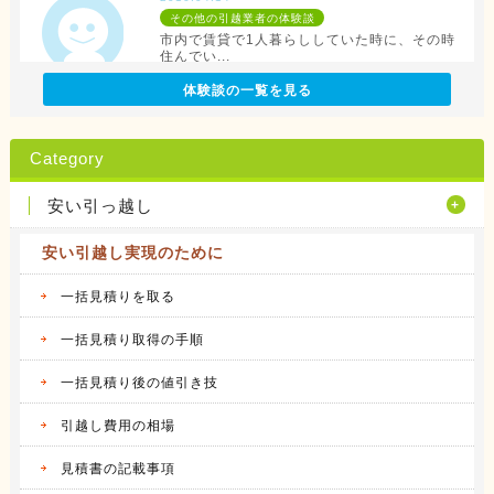
その他の引越業者の体験談
市内で賃貸で1人暮らししていた時に、その時
住んでい...
続きを見る
体験談の一覧を見る
2016.04.12
アリさんマークの引越社の体験談
Category
転勤族の妻です。 会社から全額引っ越し代が
出る訳で...
安い引っ越し
続きを見る
安い引越し実現のために
2016.04.14
サカイ引越センターの体験談
会社都合での引越しだったこともあり、費用は
一括見積りを取る
会社が負...
続きを見る
一括見積り取得の手順
一括見積り後の値引き技
2016.04.14
アート引越センターの体験談
私は、仕事の関係で人事異動があり、同じ県内
引越し費用の相場
の異動で...
続きを見る
見積書の記載事項