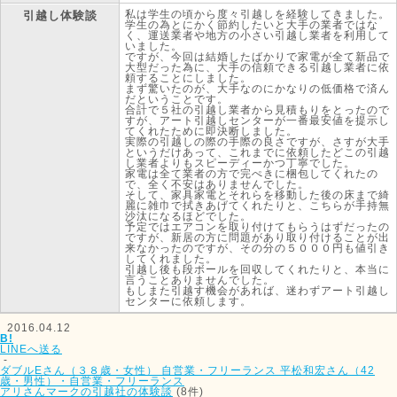
私は学生の頃から度々引越しを経験してきました。
引越し体験談
学生の為とにかく節約したいと大手の業者ではな
く、運送業者や地方の小さい引越し業者を利用して
いました。
ですが、今回は結婚したばかりで家電が全て新品で
大型だった為に、大手の信頼できる引越し業者に依
頼することにしました。
まず驚いたのが、大手なのにかなりの低価格で済ん
だということです。
合計で５社の引越し業者から見積もりをとったので
すが、アート引越しセンターが一番最安値を提示し
てくれたために即決断しました。
実際の引越しの際の手際の良さですが、さすが大手
というだけあって、これまでに依頼したどこの引越
し業者よりもスピーディーかつ丁寧でした。
家電は全て業者の方で完ぺきに梱包してくれたの
で、全く不安はありませんでした。
そして、家具家電とそれらを移動した後の床まで綺
麗に雑巾で拭きあげてくれたりと、こちらが手持無
沙汰になるほどでした。
予定ではエアコンを取り付けてもらうはずだったの
ですが、新居の方に問題があり取り付けることが出
来なかったのですが、その分の５０００円も値引き
してくれました。
引越し後も段ボールを回収してくれたりと、本当に
言うことありませんでした。
もしまた引越す機会があれば、迷わずアート引越し
センターに依頼します。
2016.04.12
B!
LINEへ送る
-
ダブルEさん（３８歳・女性） 自営業・フリーランス
平松和宏さん（42
歳・男性）・自営業・フリーランス
アリさんマークの引越社の体験談
(8件)