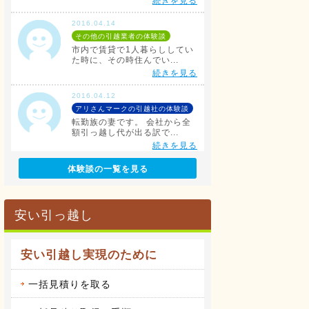
続きを見る
2016.04.14
その他の引越業者の体験談
市内で賃貸で1人暮らししてい
た時に、その時住んでい...
続きを見る
2016.04.12
アリさんマークの引越社の体験談
転勤族の妻です。 会社から全
額引っ越し代が出る訳で...
続きを見る
体験談の一覧を見る
2016.04.14
サカイ引越センターの体験談
会社都合での引越しだったこと
もあり、費用は会社が負...
安い引っ越し
続きを見る
2016.04.14
安い引越し実現のために
アート引越センターの体験談
私は、仕事の関係で人事異動が
あり、同じ県内の異動で...
一括見積りを取る
続きを見る