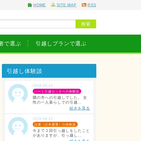
HOME
SITE MAP
RSS
者で選ぶ
引越しプランで選ぶ
引越し体験談
2016.04.14
ハート引越センターの体験談
隣の市への引越しでした。 女
性の一人暮らしでの引越...
続きを見る
2016.04.12
日通（日本通運）の体験談
今まで２回引っ越しをしたこと
がありますが、引っ越し...