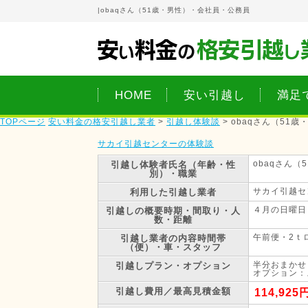
|
obaqさん（51歳・男性）・会社員・公務員
HOME
安い引越し
満足
TOPページ
安い料金の格安引越し業者
>
引越し体験談
>
obaqさん（51
サカイ引越センターの体験談
obaqさん
引越し体験者
氏名（年齢・性
別）・職業
サカイ引越セ
利用した引越し業者
４月の日曜日
引越しの概要
時期・間取り・人
数・距離
午前便・2ｔ
引越し業者の内容
時間帯
（便）・車・スタッフ
半分おまかせ
引越しプラン・オプション
オプション：
引越し費用／最高見積金額
114,925