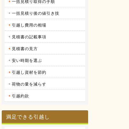
一括見積り取得の手順
2016.04.12
アーク引越しセンターの体験談
昨年の９月に引越しをしまし
一括見積り後の値引き技
た。 それまで住んでいた...
続きを見る
引越し費用の相場
2016.04.14
見積書の記載事項
ヤマトホームコンビニエンスの体
験談
当時住んでいた部屋が手狭にな
見積書の見方
ってきたので、少し多き...
続きを見る
安い時期を選ぶ
引越し資材を節約
荷物の量を減らす
引越約款
満足できる引越し