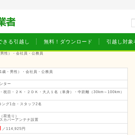
できる引越し
無料！ダウンロード
引越し対象
歳・男性）・会社員・公務員
（51歳・男性）・会社員・公務員
ンター
・祝日・２Ｋ・２ＤＫ・大人１名（単身）・中距離（30km～100km）
ロング1台・スタッフ2名
（荷造り）
スカパーアンテナ設置
円
／114,925円