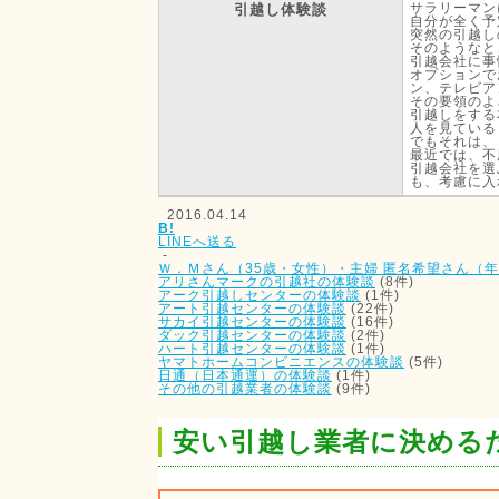
サラリーマン
引越し体験談
自分が全く予
突然の引越し
そのようなと
引越会社に事
オプションで
ン、テレビア
その要領のよ
引越しをする
人を見ている
でもそれは、
最近では、不
引越会社を選
も、考慮に入
2016.04.14
B!
LINEへ送る
-
Ｗ．Ｍさん（35歳・女性）・主婦
匿名希望さん（年
アリさんマークの引越社の体験談
(8件)
アーク引越しセンターの体験談
(1件)
アート引越センターの体験談
(22件)
サカイ引越センターの体験談
(16件)
ダック引越センターの体験談
(2件)
ハート引越センターの体験談
(1件)
ヤマトホームコンビニエンスの体験談
(5件)
日通（日本通運）の体験談
(1件)
その他の引越業者の体験談
(9件)
安い引越し業者に決める