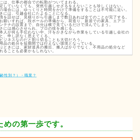
には、仕事の都合での転勤がついてまわる。
定していなくても、突然引越しせざるをえないことも珍しくはない。
の場合には、ゆっくりと時間をかけて準備をすることは不可能に近い。
きには、引越会社にたよることになる。
情を話せば、見積りから引越しまで数日あれば全てのことが完了する。
お願いすれば、段ボールの準備から、荷造り、新居での家具、エアコ
ンテナの設置まで、自分は横で見ているだけで済んでしまう。
さには感心させられ、プロの技を感じる。
本人が何も手伝わない中、汗をかきながら作業をしている引越し会社の
と、申し訳なく思えてくる。
ビジネスなのだと割り切ることも大切だろう。
用品の処分を短期間では行えない環境となっている。
ぶときには、家財道具の搬出、搬入ばかりでなく、不用品の処分など
れることも必要かもしれない。
齢性別？）・職業？
ための第一歩です。