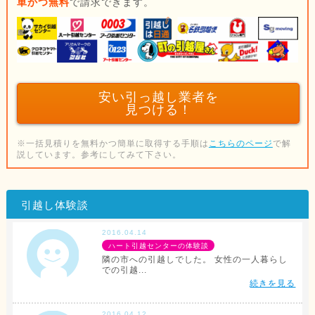
単かつ無料
で請求できます。
安い引っ越し業者を
見つける！
※一括見積りを無料かつ簡単に取得する手順は
こちらのページ
で解
説しています。参考にしてみて下さい。
引越し体験談
2016.04.14
ハート引越センターの体験談
隣の市への引越しでした。 女性の一人暮らし
での引越...
続きを見る
2016.04.12