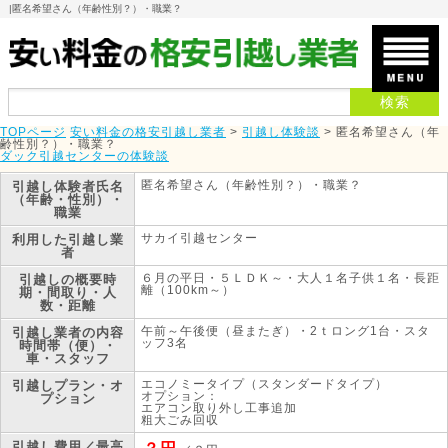
|
匿名希望さん（年齢性別？）・職業？
TOPページ
安い料金の格安引越し業者
>
引越し体験談
>
匿名希望さん（年
齢性別？）・職業？
ダック引越センターの体験談
匿名希望さん（年齢性別？）・職業？
引越し体験者
氏名
（年齢・性別）・
職業
サカイ引越センター
利用した引越し業
者
６月の平日・５ＬＤＫ～・大人１名子供１名・長距
引越しの概要
時
離（100km～）
期・間取り・人
数・距離
午前～午後便（昼またぎ）・2ｔロング1台・スタ
引越し業者の内容
ッフ3名
時間帯（便）・
車・スタッフ
エコノミータイプ（スタンダードタイプ）
引越しプラン・オ
オプション：
プション
エアコン取り外し工事追加
粗大ごみ回収
引越し費用／最高