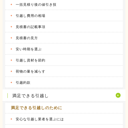
一括見積り後の値引き技
2016.04.14
アート引越センターの体験談
私は、仕事の関係で人事異動があり、同じ県内
引越し費用の相場
の異動で...
続きを見る
見積書の記載事項
2016.04.12
見積書の見方
アーク引越しセンターの体験談
昨年の９月に引越しをしました。 それまで住
安い時期を選ぶ
んでいた...
続きを見る
引越し資材を節約
2016.04.14
荷物の量を減らす
ヤマトホームコンビニエンスの体験談
当時住んでいた部屋が手狭になってきたので、
引越約款
少し多き...
続きを見る
満足できる引越し
満足できる引越しのために
安心な引越し業者を選ぶには