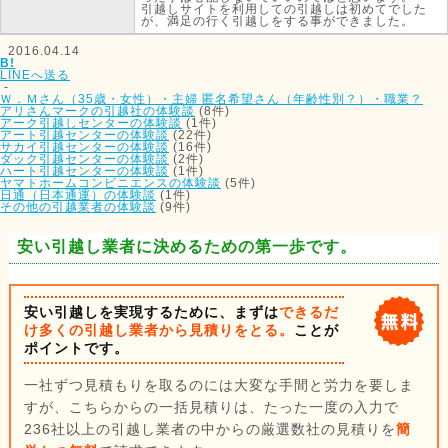
引越しサイトを利用しての引越しは初めてでした
が、満足の行く引越しをする事ができました。
2016.04.14
B!
LINEへ送る
-
Ｗ．Ｍさん（35歳・女性）・主婦
匿名希望さん（年齢性別？）・職業？
アリさんマークの引越社の体験談
(8件)
アーク引越しセンターの体験談
(1件)
アート引越センターの体験談
(22件)
サカイ引越センターの体験談
(16件)
ダック引越センターの体験談
(2件)
ハート引越センターの体験談
(1件)
ヤマトホームコンビニエンスの体験談
(5件)
日通（日本通運）の体験談
(1件)
その他の引越業者の体験談
(9件)
安い引越し業者に決めるための第一歩です。
安い引越しを実現するために、まずは
できるだ
け多くの引越し業者から見積りをとる。
ことが
ポイントです。
一社ずつ見積もりを取るのには大変な手間と労力を要しま
すが、こちらからの一括見積りは、たった一度の入力で
236社以上の引越し業者の中からの厳選数社の見積りを
簡