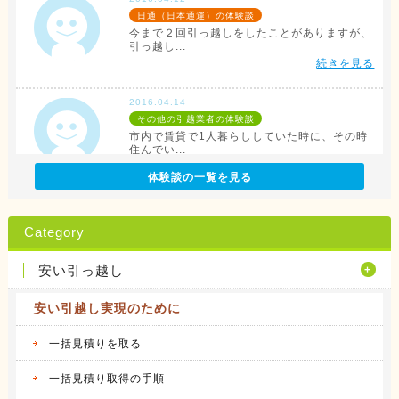
日通（日本通運）の体験談
今まで２回引っ越しをしたことがありますが、
引っ越し...
続きを見る
2016.04.14
その他の引越業者の体験談
市内で賃貸で1人暮らししていた時に、その時
住んでい...
続きを見る
体験談の一覧を見る
2016.04.12
アリさんマークの引越社の体験談
Category
転勤族の妻です。 会社から全額引っ越し代が
出る訳で...
安い引っ越し
続きを見る
安い引越し実現のために
2016.04.14
サカイ引越センターの体験談
会社都合での引越しだったこともあり、費用は
一括見積りを取る
会社が負...
続きを見る
一括見積り取得の手順