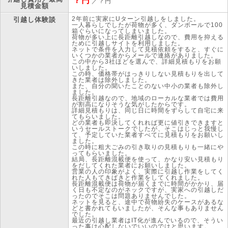
？円
／？円
見積金額
2年前に実家にUターン引越しをしました。
引越し体験談
一人暮らしでしたが荷物が多く、ダンボールで100
箱ぐらいになってしまいました。
荷物が多い上に長距離引越しなので、費用を抑える
ために引越しサイトを利用しました。
ネットで条件を入力して見積依頼をすると、すぐに
いくつかの業者からメールで連絡がありました。
この中から3社ほどを選んで、詳細見積もりをお願
いしました。
この時、価格帯がはっきりしない見積もりを出して
きた業者は除外しました。
また、自分の聞いたことのない中小の業者も除外し
ました。
長距離引越なので、地域のローカルな業者では費用
が割高になりそうな気がしたからです。
詳細見積もりは、同じ日に時間をずらして自宅に来
てもらいました。
どの業者も即決してくれれば更に値引きできますと
いうセールストークでしたが、そこはじっと我慢し
て、予定していた業者すべてに見積もりをお願いし
ました。
この時に粗大ごみの引き取りの見積もりも一緒にや
ってもらいました。
結局、長距離混載便を使って、かなり安い見積もり
をだしてくれた業者にお願いしました。
営業の人の印象がよく、実際に引越し作業をしてく
れた人もてきぱきと作業をしてくれました。
長距離混載便は荷物が届くまでに時間がかかり、届
く日も不定なのがネックですが、実家への引越しだ
ったのでそこは問題ありませんでした。
ネットを見ると、途中で荷物紛失のケースがあるな
どと書かれてもいましたが、そんな事もありません
でした。
最近の引越し業者はIT化が進んでいるので、そうい
った事は心配しないでいいのではと思います。