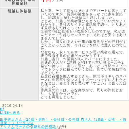
？円
／？円
見積金額
私と妻、そして長女はそれまでアパートに暮らして
引越し体験談
いたのですが、長男の誕生をきっかけに家を新築
し、約20ｋｍ離れた場所に引越ししました。
はじめ、引越しの業者選びもどうしていいのかよく
わからず、各社のサイトと電話帳で調べ、とりあえ
ず見積もりだけとっていました。
全部で4社に見積もり依頼をしたのですが、私が選
んだアート引越しセンターは、それほど安くはあり
ませんでした。
しかし、周りの友人や仕事の取引先などの評判がす
ごくよかったため、それだけを頼りに選んだのでし
た。
なぜなら、安くてもサービスが悪い業者を選んで、
後で後悔するのが嫌だったからです。
引越し当日、作業員が3人アパートに来ました。
普通の大人だと1箱持つだけでも重い段ボールを2
箱ずつ持って、走って運び、あっという間のスピー
ドでトラックに積んでいく姿は、見ていて感動する
ほどでした。
新居に荷物を搬入するときも、隙間ギリギリのスペ
ースに冷蔵庫やタンスをキズ一つつけずに入れたと
きなどは、妻と子供と思わず「すごい」と言ったほ
どでした。
作業員の方々は、みな爽やかで、周りの評判どお
り、大変良かったです。
とても満足しました。
2016.04.14
B!
LINEへ送る
-
田中健太さん（24歳・男性）・会社員・公務員
猫さん（38歳・女性）・自
営業・フリーランス
アリさんマークの引越社の体験談
(8件)