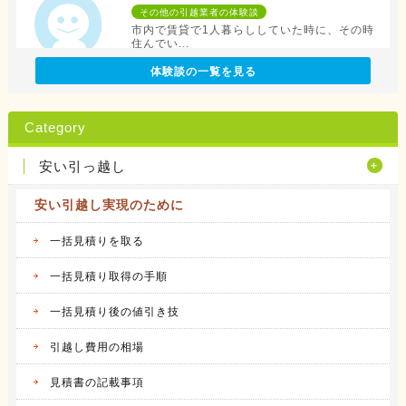
その他の引越業者の体験談
市内で賃貸で1人暮らししていた時に、その時
住んでい...
続きを見る
体験談の一覧を見る
2016.04.12
アリさんマークの引越社の体験談
Category
転勤族の妻です。 会社から全額引っ越し代が
出る訳で...
安い引っ越し
続きを見る
安い引越し実現のために
2016.04.14
サカイ引越センターの体験談
会社都合での引越しだったこともあり、費用は
一括見積りを取る
会社が負...
続きを見る
一括見積り取得の手順
一括見積り後の値引き技
2016.04.14
アート引越センターの体験談
私は、仕事の関係で人事異動があり、同じ県内
引越し費用の相場
の異動で...
続きを見る
見積書の記載事項