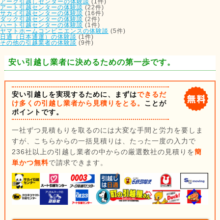
アーク引越しセンターの体験談
(1件)
アート引越センターの体験談
(22件)
サカイ引越センターの体験談
(16件)
ダック引越センターの体験談
(2件)
ハート引越センターの体験談
(1件)
ヤマトホームコンビニエンスの体験談
(5件)
日通（日本通運）の体験談
(1件)
その他の引越業者の体験談
(9件)
安い引越し業者に決めるための第一歩です。
安い引越しを実現するために、まずは
できるだ
け多くの引越し業者から見積りをとる。
ことが
ポイントです。
一社ずつ見積もりを取るのには大変な手間と労力を要しま
すが、こちらからの一括見積りは、たった一度の入力で
236社以上の引越し業者の中からの厳選数社の見積りを
簡
単かつ無料
で請求できます。