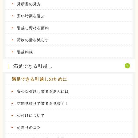
2016.04.12
見積書の見方
アーク引越しセンターの体験談
昨年の９月に引越しをしました。 それまで住
安い時期を選ぶ
んでいた...
続きを見る
引越し資材を節約
2016.04.14
荷物の量を減らす
ヤマトホームコンビニエンスの体験談
当時住んでいた部屋が手狭になってきたので、
引越約款
少し多き...
続きを見る
満足できる引越し
満足できる引越しのために
安心な引越し業者を選ぶには
訪問見積りで業者を見抜く！
心付けについて
荷造りのコツ