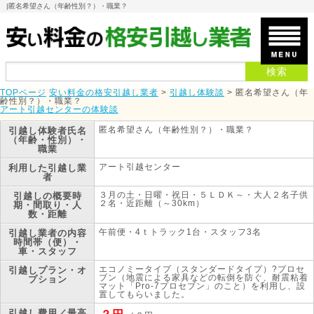
|
匿名希望さん（年齢性別？）・職業？
TOPページ
安い料金の格安引越し業者
>
引越し体験談
>
匿名希望さん（年
齢性別？）・職業？
アート引越センターの体験談
匿名希望さん（年齢性別？）・職業？
引越し体験者
氏名
（年齢・性別）・
職業
アート引越センター
利用した引越し業
者
３月の土・日曜・祝日・５ＬＤＫ～・大人２名子供
引越しの概要
時
２名・近距離（～30km）
期・間取り・人
数・距離
午前便・4ｔトラック1台・スタッフ3名
引越し業者の内容
時間帯（便）・
車・スタッフ
エコノミータイプ（スタンダードタイプ）?プロセ
引越しプラン・オ
ブン（地震による家具などの転倒を防ぐ、耐震粘着
プション
マット「Pro-7プロセブン」のこと）を利用し、設
置してもらいました。
引越し費用／最高