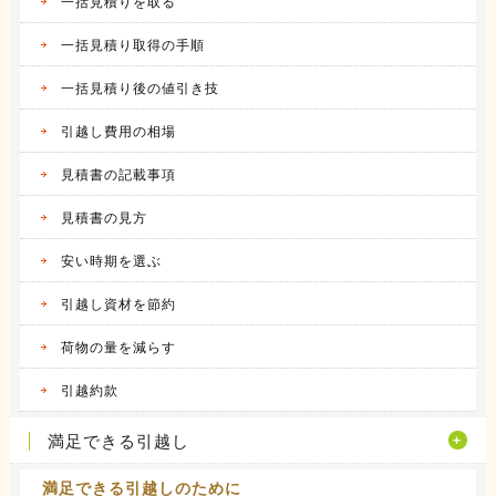
会社都合での引越しだったこともあり、費用は
一括見積りを取る
会社が負...
続きを見る
一括見積り取得の手順
一括見積り後の値引き技
2016.04.14
アート引越センターの体験談
私は、仕事の関係で人事異動があり、同じ県内
引越し費用の相場
の異動で...
続きを見る
見積書の記載事項
2016.04.12
見積書の見方
アーク引越しセンターの体験談
昨年の９月に引越しをしました。 それまで住
安い時期を選ぶ
んでいた...
続きを見る
引越し資材を節約
2016.04.14
荷物の量を減らす
ヤマトホームコンビニエンスの体験談
当時住んでいた部屋が手狭になってきたので、
引越約款
少し多き...
続きを見る
満足できる引越し
満足できる引越しのために