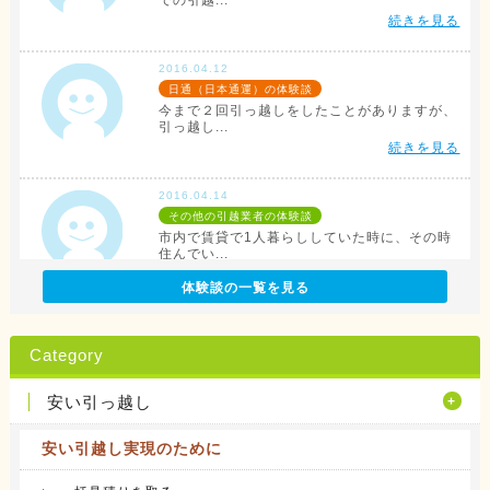
での引越...
続きを見る
2016.04.12
日通（日本通運）の体験談
今まで２回引っ越しをしたことがありますが、
引っ越し...
続きを見る
2016.04.14
その他の引越業者の体験談
市内で賃貸で1人暮らししていた時に、その時
住んでい...
続きを見る
体験談の一覧を見る
2016.04.12
アリさんマークの引越社の体験談
Category
転勤族の妻です。 会社から全額引っ越し代が
出る訳で...
安い引っ越し
続きを見る
安い引越し実現のために
2016.04.14
サカイ引越センターの体験談