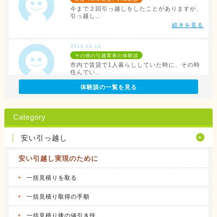
今まで２回引っ越しをしたことがありますが、
引っ越し...
続きを見る
2016.04.14
その他の引越業者の体験談
市内で賃貸で1人暮らししていた時に、その時
住んでい...
続きを見る
体験談の一覧を見る
2016.04.12
アリさんマークの引越社の体験談
Category
転勤族の妻です。 会社から全額引っ越し代が
出る訳で...
安い引っ越し
続きを見る
安い引越し実現のために
2016.04.14
サカイ引越センターの体験談
会社都合での引越しだったこともあり、費用は
一括見積りを取る
会社が負...
続きを見る
一括見積り取得の手順
一括見積り後の値引き技
2016.04.14